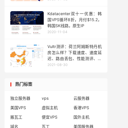
Kdatacenter双十一优惠：韩
国VPS循环8折，月付$15.2，
韩国SK线路，原生IP
2020-11-04
Vultr测评：荷兰阿姆斯特丹机
房怎么样？下载速度、速度延
迟、路由丢包、性能测评、流
媒体解锁
2021-08-30
热门标签
独立服务器
vps
云服务器
美国VPS
虚拟主机
香港VPS
搬瓦工
便宜VPS
国外主机
域名
瓦工
美国服务器