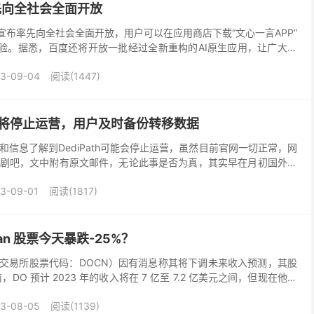
先向全社会全面开放
宣布率先向全社会全面开放，用户可以在应用商店下载“文心一言APP”
体验。据悉，百度还将开放一批经过全新重构的AI原生应用，让广大用
解、生成、逻辑、记忆四大核心能力。 今年...
3-09-04
阅读(1447)
网传即将停止运营，用户及时备份转移数据
信息了解到DediPath可能会停止运营，虽然目前官网一切正常，网
剧吧，文中附有原文邮件，无论此事是否为真，其实早在月初国外主
https://www.veidc....
3-09-01
阅读(1817)
cean 股票今天暴跌-25%？
（纽约证券交易所股票代码：DOCN）因有消息称其将下调未来收入预测，其股
，DO 预计 2023 年的收入将在 7 亿至 7.2 亿美元之间，但现在他们
 亿美...
3-08-05
阅读(1139)