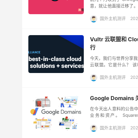
意，就让他直接迁移了。
自己域名的续费时间，别错
国外主机测评
202
Vultr 云联盟和 Cl
行
今天，我们与世界分享我
云联盟。它是什么？ 
(IaaS)、平台即服务 (Paa
国外主机测评
202
Google Domai
在今天出人意料的公告中，Go
业务和资产。 Squar
Squarespace 将据此收购
国外主机测评
202