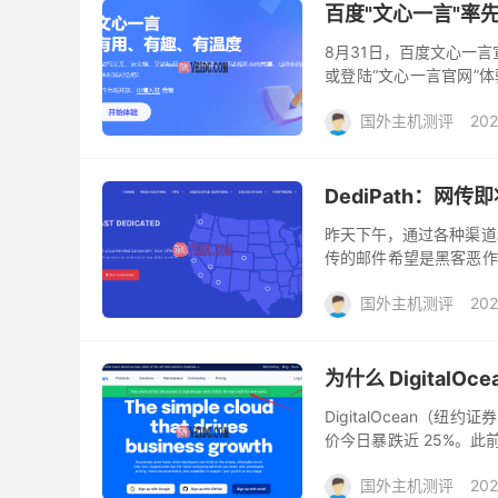
百度"文心一言"率
8月31日，百度文心一言
或登陆“文心一言官网”
户充分体验生成式AI的理
国外主机测评
202
DediPath：
昨天下午，通过各种渠道和
传的邮件希望是黑客恶作
机测评也有过预警，详情可以查看：
国外主机测评
202
为什么 DigitalO
DigitalOcean
价今日暴跌近 25%。此前
的预期约为 6.80 至 6.85
国外主机测评
202