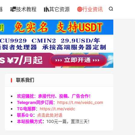
器
技术教程
其它资源
行业资讯




联系我们
欢迎骚扰：承接代付、投稿、广告合作！
Telegram同步订阅
：
https://t.me/veidc_com
TG电报群
：
https://t.me/veidc
联系Q Q
：
点击此处对话
本站投稿方式
：
100元一篇，置顶三天！