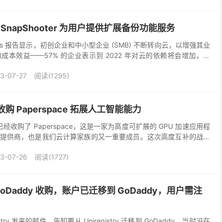
 收购 SnapShooter 为用户提供扩展备份功能服务
Currents 报告显示，初创企业和中小型企业 (SMB) 不断转向云，以增强其业
本效益——57% 的企业表示到 2022 年对云的依赖将会增加。然
题是由于意外...
3-07-27
阅读(1295)
通过收购 Paperspace 拓展人工智能能力
宣布 已经收购了 Paperspace，这是一家为高度可扩展的 GPU 加速应用程
提供商，也是我们云计算家族的又一重要成员。这次高度互补的战略
个重要里程碑，因为我们...
3-07-26
阅读(1727)
已被 GoDaddy 收购，账户已迁移到 GoDaddy，用户需注
stry 发来的邮件，告知要从 Uniregistry 迁移到 GoDaddy，当时没在