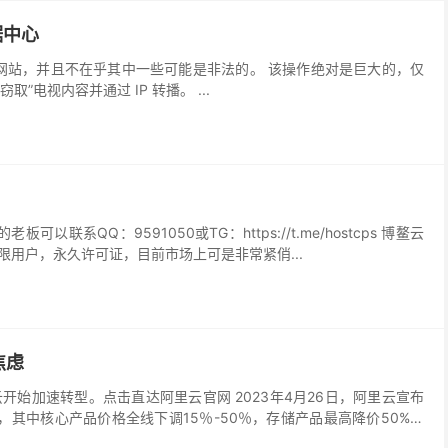
据中心
TV 流媒体网站，并且不在乎其中一些可能是非法的。 该操作绝对是巨大的，仅
窃取”电视内容并通过 IP 转播。 ...
系QQ：9591050或TG：https://t.me/hostcps 博鳌云
限用户，永久许可证，目前市场上可是非常紧俏...
焦虑
里云开始加速转型。点击直达阿里云官网 2023年4月26日，阿里云宣布
，其中核心产品价格全线下调15％-50％，存储产品最高降价50%。
“以价换量”，扩大用户基数和规...