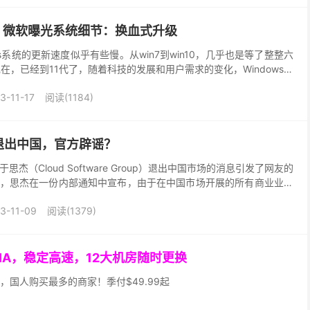
来了！微软曝光系统细节：换血式升级
ws系统的更新速度似乎有些慢。从win7到win10，几乎也是等了整整六
到现在，已经到11代了，随着科技的发展和用户需求的变化，Windows系
如，Windows ...
3-11-17
阅读(1184)
退出中国，官方辟谣？
于思杰（Cloud Software Group）退出中国市场的消息引发了网友的
，思杰在一份内部通知中宣布，由于在中国市场开展的所有商业业务
已决定停止在中国市场（包括...
3-11-09
阅读(1379)
GIA，稳定高速，12大机房随时更换
，国人购买最多的商家！季付$49.99起