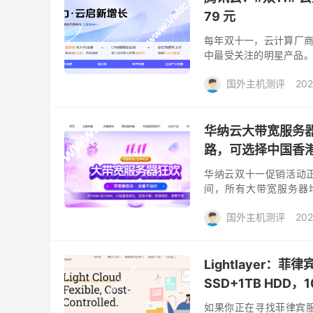
79 元
每年双十一，云计算厂商
中最受关注的明星产品。今
价格即可轻松上云。新用户
国外主机测评
202
华纳云大带宽服务
路，可选择中国香
华纳云双十一促销活动正式开
间，所有大带宽服务器均
100M送100M，可选中
国外主机测评
202
Lightlayer：菲
SSD+1TB HD
如果你正在寻找菲律宾服务