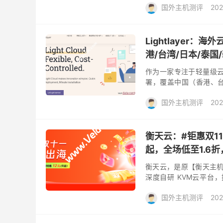
国外主机测评
202
Lightlayer
港/台湾/日本/泰国
作为一家专注于轻量级云计算
署，覆盖中国（香港、
塞、洛杉矶）、英国伦敦
国外主机测评
202
衡天云：#钜惠双1
起，全场低至1.6
衡天云，是原【衡天主机
深度自研 KVM云平台
Xeon E3/ E5/Gold 高
国外主机测评
202