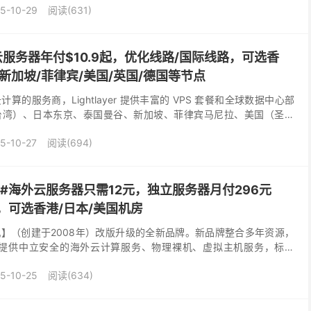
5-10-29
阅读(631)
：海外云服务器年付$10.9起，优化线路/国际线路，可选香
/新加坡/菲律宾/美国/英国/德国等节点
的服务商，Lightlayer 提供丰富的 VPS 套餐和全球数据中心部
台湾）、日本东京、泰国曼谷、新加坡、菲律宾马尼拉、美国（圣何
、德国法兰克福等核心区域，每个数据中心提...
5-10-27
阅读(694)
1#海外云服务器只需12元，独立服务器月付296元
折，可选香港/日本/美国机房
】（创建于2008年）改版升级的全新品牌。新品牌整合多年资源，
，提供中立安全的海外云计算服务、物理裸机、虚拟主机服务，标配
配处理器和 CN2 GIA 高速网络...
5-10-25
阅读(634)