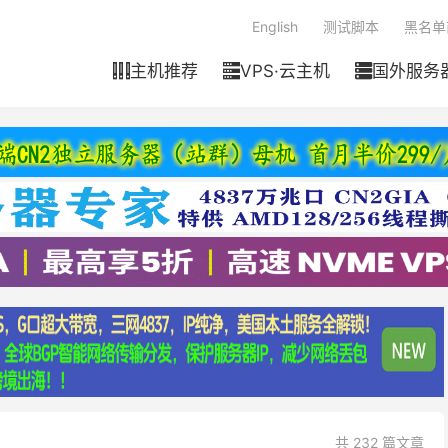
English
测试脚本
黑名单
主机推荐
VPS·云主机
国外服务



共 232 篇文章