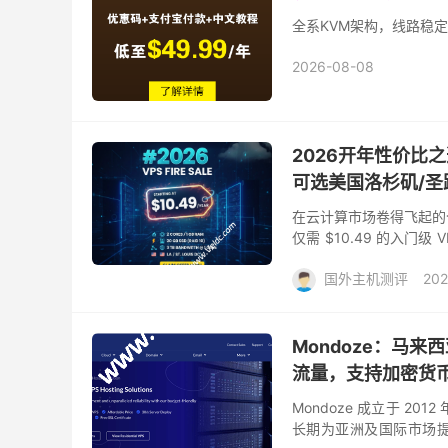
全系KVM架构，线路稳定
2026-08-08
2026开年性价比之选
可选美国洛杉矶/圣
在云计算市场卷得飞起的今
仅需 $10.49 的入门
中部节点。对于需要备用服
国外主机测评
202
Mondoze：马来
流量，支持加密货币
Mondoze 成立于 2
长期为亚洲及国际市场提供