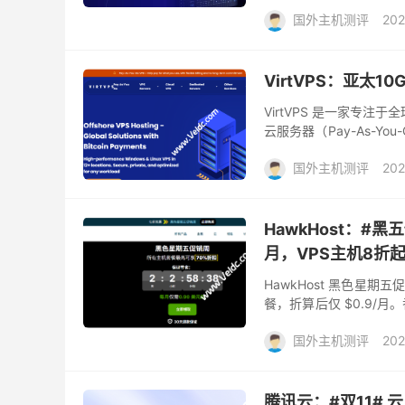
IDC VPS、Windows IDC 
国外主机测评
202
VirtVPS：亚太1
VirtVPS 是一家专
云服务器（Pay-As-
力和覆盖全球的机房网络，
国外主机测评
202
HawkHost：#
月，VPS主机8折
HawkHost 黑色星
餐，折算后仅 $0.9/月
此外针对不同机房VPS提
国外主机测评
202
腾讯云：#双11# 