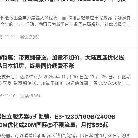
都会放出全年力度最大的优惠，而 腾讯云轻量应用服务器 无疑是其
年的 11.11 活动，腾讯云为新用户准备了专属福利，让你以极低的
首单可享受 1 折起优惠，最低年付仅需几十...
5-11-11
阅读(795)
器钜惠：带宽翻倍送，加量不加价，大陆直连优化线
港日本机房，终身同价续费不涨
启！活动时间为 2025 年 11 月 10 日至 11 月 25 日。在此期
享受 带宽翻倍送、加量不加价 的超值优惠，买50M送50M，买
国香港/日本机房，大陆直连...
5-11-10
阅读(565)
律宾独立服务器5折促销，E3-1230/16GB/240GB
D，10M优化或20M国际@不限流量，月付$55起
器，可以看看Lightlayer近期的促销，即日起到11月30日，购买