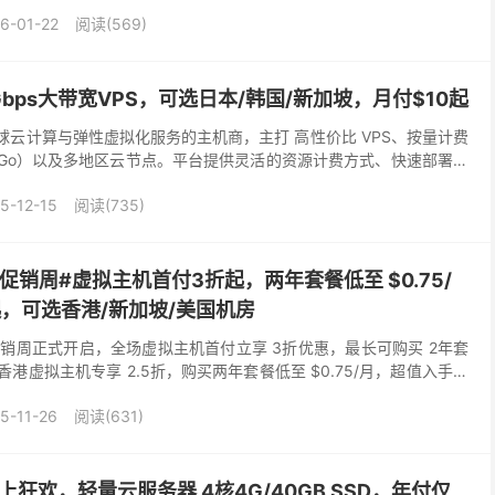
...
6-01-22
阅读(569)
0Gbps大带宽VPS，可选日本/韩国/新加坡，月付$10起
注于全球云计算与弹性虚拟化服务的主机商，主打 高性价比 VPS、按量计费
You-Go）以及多地区云节点。平台提供灵活的资源计费方式、快速部署能
适合开发者、跨境业务、测试...
5-12-15
阅读(735)
黑五促销周#虚拟主机首付3折起，两年套餐低至 $0.75/
起，可选香港/新加坡/美国机房
期五促销周正式开启，全场虚拟主机首付立享 3折优惠，最长可购买 2年套
。香港虚拟主机专享 2.5折，购买两年套餐低至 $0.75/月，超值入手！
供不同幅度促销，香港V...
5-11-26
阅读(631)
云上狂欢，轻量云服务器 4核4G/40GB SSD，年付仅