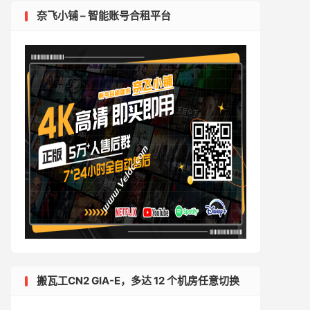
奈飞小铺 – 智能账号合租平台
搬瓦工CN2 GIA-E，多达 12 个机房任意切换