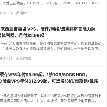
器可享受五折优惠，E3-1230、16GB内存、240GB SSD+1TB HDD存
际@...
5-11-04
阅读(507)
马来西亚吉隆坡 VPS，硬件/网络/流媒体解锁能力解
体利器，月付$2.99起
一台 VPS 想要脱颖而出，仅仅拥有高带宽是不够的。它必须具备优
 IP 质量以及强大的流媒体解锁能力。我们最近对一台位于马来西亚
运营商为 Evox Enter...
5-11-03
阅读(792)
D缓存VPS年付$9.99起，1核1GB/50GB HDD，
SSD硬盘VPS年付$12.99起，可选洛杉矶/雷斯顿/圣路
前安排上黑色星期五促销活动了，其中SSD硬盘VPS配置在本月22号基础上
可选择美国洛杉矶DC1、DC2、雷斯顿、圣路易斯四个地区机房，最
SD缓存磁盘VPS最低年付仅需...