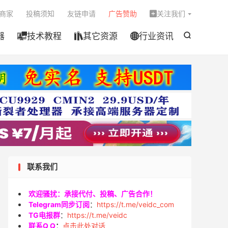

商家
投稿须知
友链申请
广告赞助
关注我们

器
技术教程
其它资源
行业资讯




联系我们
欢迎骚扰：承接代付、投稿、广告合作！
Telegram同步订阅
：
https://t.me/veidc_com
TG电报群
：
https://t.me/veidc
联系Q Q
：
点击此处对话