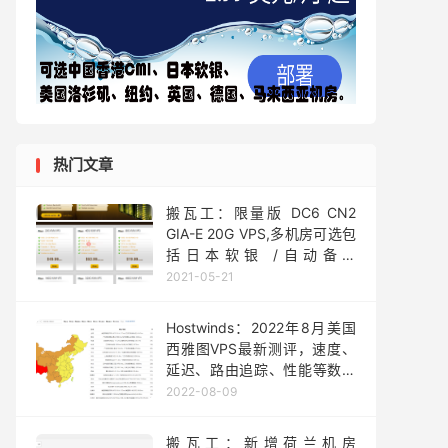
热门文章
搬瓦工：限量版 DC6 CN2
GIA-E 20G VPS,多机房可选包
括日本软银 /自动备份
+snapshot，折后$93/年
2021-05-21
Hostwinds：2022年8月美国
西雅图VPS最新测评，速度、
延迟、路由追踪、性能等数据
分享
2022-08-09
搬瓦工：新增荷兰机房