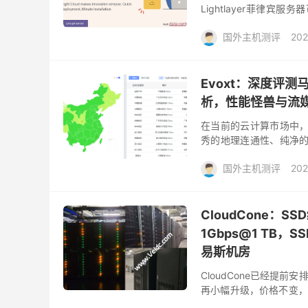
Lightlayer菲律宾服务
储，可选10M优化或20M国
国外主机测评
202
Evoxt：深度评测
析，性能怪兽与流媒
在当前的云计算市场中，
秀的地理连通性、纯净的
吉隆坡 (Kuala Lumpur)，
国外主机测评
202
CloudCone：SS
1Gbps@1 TB，
易斯机房
CloudCone已经提
再小幅升级，价格不变，
低年付12.99美元起；而S