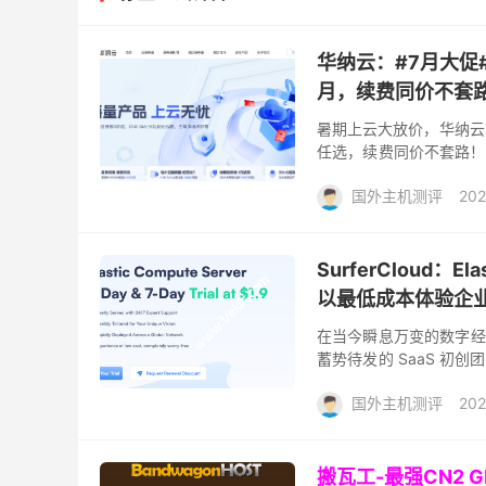
华纳云：#7月大促#
月，续费同价不套
暑期上云大放价，华纳云
任选，续费同价不套路！
1G入门款低至236元/年，
国外主机测评
202
SurferCloud：Ela
以最低成本体验企
在当今瞬息万变的数字经
蓄势待发的 SaaS 
的开发者，底层云基础设施的
国外主机测评
202
搬瓦工-最强CN2 