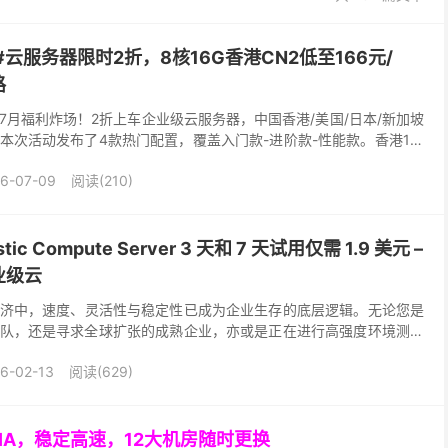
云服务器限时2折，8核16G香港CN2低至166元/
路
7月福利炸场！2折上车企业级云服务器，中国香港/美国/日本/新加坡
本次活动发布了4款热门配置，覆盖入门款-进阶款-性能款。香港1核
美国2核4G进阶款仅需466元/年，日...
6-07-09
阅读(210)
stic Compute Server 3 天和 7 天试用仅需 1.9 美元 –
业级云
济中，速度、灵活性与稳定性已成为企业生存的底层逻辑。无论您是
初创团队，还是寻求全球扩张的成熟企业，亦或是正在进行高强度环境测试
质量往往直接决定了业务的成败。 Surfer...
6-02-13
阅读(629)
GIA，稳定高速，12大机房随时更换