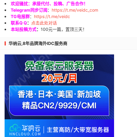
欢迎骚扰：承接代付、投稿、广告合作！
Telegram同步订阅
：
https://t.me/veidc_com
TG电报群
：
https://t.me/veidc
联系Q Q
：
点击此处对话
本站投稿方式
：
100元一篇，置顶三天！
华纳云,8年品牌海外IDC服务商