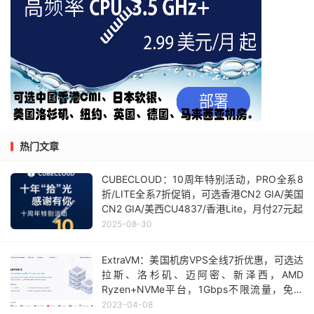
热门文章
CUBECLOUD：10周年特别活动，PRO全系8
折/LITE全系7折促销，可选香港CN2 GIA/美国
CN2 GIA/美西CU4837/香港Lite，月付27元起
2025-08-30
ExtraVM：美国机房VPS全线7折优惠，可选达
拉斯、洛杉矶、迈阿密、新泽西，AMD
Ryzen+NVMe平台，1Gbps不限流量，免费
100Gbps DDoS防御，月付低至$3.5起
2023-04-08