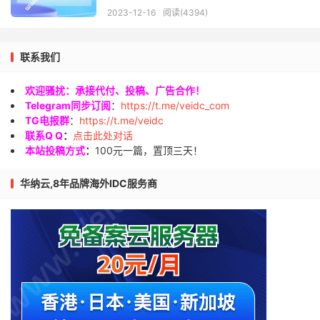
2023-12-16
阅读(4394)
联系我们
欢迎骚扰：承接代付、投稿、广告合作！
Telegram同步订阅
：
https://t.me/veidc_com
TG电报群
：
https://t.me/veidc
联系Q Q
：
点击此处对话
本站投稿方式
：
100元一篇，置顶三天！
华纳云,8年品牌海外IDC服务商