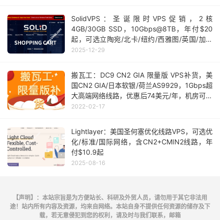
SolidVPS：圣诞限时VPS促销，2核
4GB/30GB SSD，10Gbps@8TB，年付$20
起，可选立陶宛/北卡/纽约/西雅图/英国/加拿
大等机房
2025-12-29
搬瓦工：DC9 CN2 GIA 限量版 VPS补货，美
国CN2 GIA/日本软银/荷兰AS9929，1Gbps超
大高端网络线路，优惠后74美元/年，机房可随
意切换
2022-02-17
Lightlayer：美国圣何塞优化线路VPS，可选优
化/标准/国际网络，含CN2+CMIN2线路，年
付$10.9起
2025-08-16
【声明】：本站宗旨是为方便站长、科研及外贸人员，请勿用于其它非法用
途！站内所有内容及资源，均来自网络。本站自身不提供任何资源的储存及下
载，若无意侵犯到您的权利，请及时与我们联系，邮箱