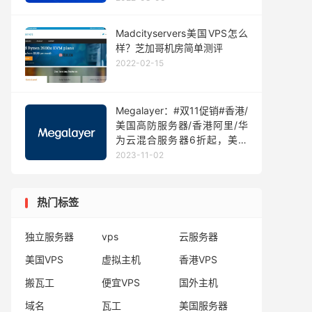
Madcityservers美国VPS怎么
样？芝加哥机房简单测评
2022-02-15
Megalayer：#双11促销#香港/
美国高防服务器/香港阿里/华
为云混合服务器6折起，美国
服务器月付199元起
2023-11-02
热门标签
独立服务器
vps
云服务器
美国VPS
虚拟主机
香港VPS
搬瓦工
便宜VPS
国外主机
域名
瓦工
美国服务器