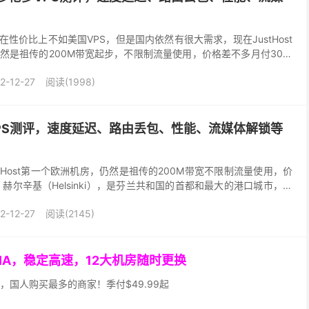
在性价比上不如美国VPS，但是国内依然有很大需求，现在JustHost
然是祖传的200M带宽起步，不限制流量使用，价格差不多月付30元
其它商家相比，性价比还算不错。本文我们...
2-12-27
阅读(1998)
芬兰VPS测评，速度延迟、路由丢包、性能、流媒体解锁等
tHost第一个欧洲机房，仍然是祖传的200M带宽不限制流量使用，价
赫尔辛基（Helsinki），是芬兰共和国的首都和最大的港口城市，也
、旅游和交通中心，世界著名的科技之...
2-12-27
阅读(2145)
GIA，稳定高速，12大机房随时更换
，国人购买最多的商家！季付$49.99起