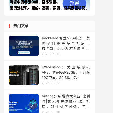
热门文章
RackNerd便宜VPS补货：美
国圣何塞等多个机房可
选/1Gbps高达2TB流量仅
$9.49/年
2021-07-31
iWebFusion：美国洛杉矶
VPS，1核4GB/30GB，可升级
10G带宽，$9.38/月起
2022-03-17
Virtono：新增澳大利亚|比利
时|意大利|塞尔维亚|瑞士机
房，21个机房可选，年付
24.95 欧元起
2022-08-06