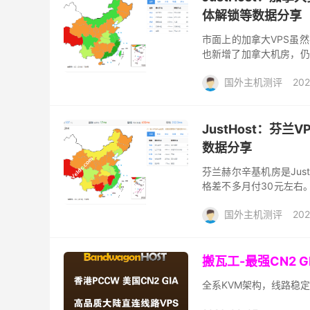
体解锁等数据分享
市面上的加拿大VPS虽然
也新增了加拿大机房，仍
左右，这价格和市面上的
国外主机测评
202
JustHost：
数据分享
芬兰赫尔辛基机房是Jus
格差不多月付30元左右。
是芬兰经济、政治、文化
国外主机测评
202
搬瓦工-最强CN2 
全系KVM架构，线路稳定