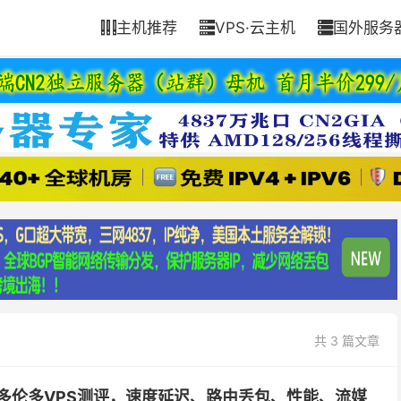
主机推荐
VPS·云主机
国外服务



共 3 篇文章
加拿大多伦多VPS测评，速度延迟、路由丢包、性能、流媒