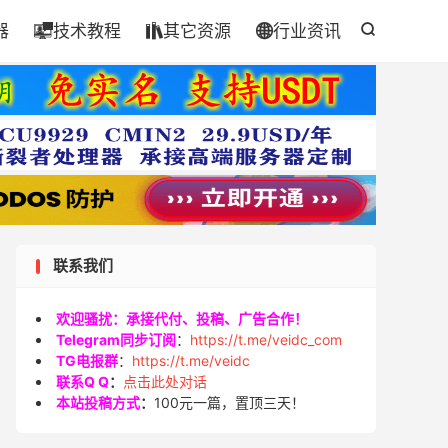
器
技术教程
其它资源
行业资讯




联系我们
欢迎骚扰：承接代付、投稿、广告合作！
Telegram同步订阅
：
https://t.me/veidc_com
TG电报群
：
https://t.me/veidc
联系Q Q
：
点击此处对话
本站投稿方式
：
100元一篇，置顶三天！