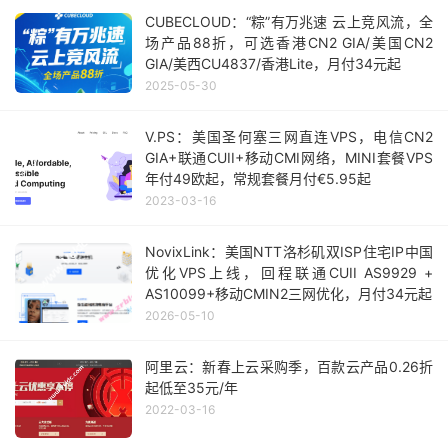
CUBECLOUD：“粽”有万兆速 云上竞风流，全
场产品88折，可选香港CN2 GIA/美国CN2
GIA/美西CU4837/香港Lite，月付34元起
2025-05-30
V.PS：美国圣何塞三网直连VPS，电信CN2
GIA+联通CUII+移动CMI网络，MINI套餐VPS
年付49欧起，常规套餐月付€5.95起
2023-03-16
NovixLink：美国NTT洛杉矶双ISP住宅IP中国
优化VPS上线，回程联通CUII AS9929 +
AS10099+移动CMIN2三网优化，月付34元起
2026-05-10
阿里云：新春上云采购季，百款云产品0.26折
起低至35元/年
2022-03-16