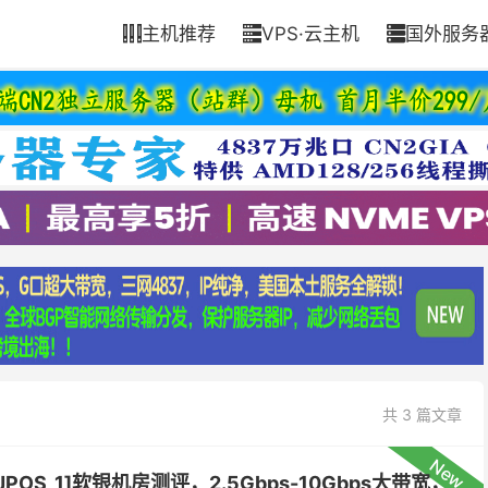
主机推荐
VPS·云主机
国外服务



共 3 篇文章
New
OS_1]软银机房测评，2.5Gbps-10Gbps大带宽，