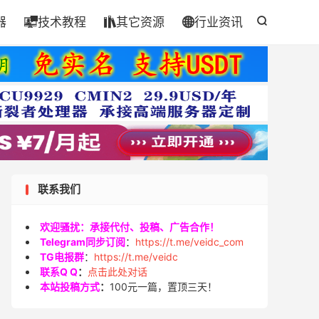
器
技术教程
其它资源
行业资讯




联系我们
欢迎骚扰：承接代付、投稿、广告合作！
Telegram同步订阅
：
https://t.me/veidc_com
TG电报群
：
https://t.me/veidc
联系Q Q
：
点击此处对话
本站投稿方式
：
100元一篇，置顶三天！