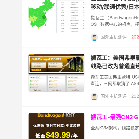
移动/联通优秀/日本
搬瓦工（BandwagonHost
OS1 数据中心的机房，接入日
国外主机测评
202
搬瓦工：美国弗里蒙特
线路已改为普通直
搬瓦工美国弗里蒙特 USC
直连，三网都取消了 AS
前来说显得比较一般，后续
国外主机测评
202
搬瓦工-最强CN2 
全系KVM架构，线路稳定