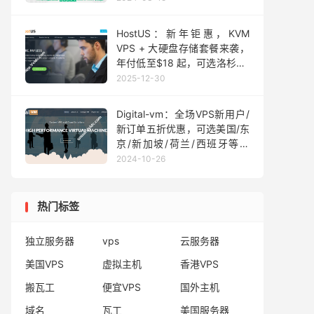
付5.12美元起
HostUS：新年钜惠，KVM
VPS + 大硬盘存储套餐来袭，
年付低至$18 起，可选洛杉矶/
达拉斯/亚特兰大/日本/新加坡/
2025-12-30
英国/荷兰和澳大利亚机房
Digital-vm：全场VPS新用户/
新订单五折优惠，可选美国/东
京/新加坡/荷兰/西班牙等机
房，1Gbps不限流量VPS 月付
2024-10-26
$4起/10Gbps大带宽VPS月付
$5.5起
热门标签
独立服务器
vps
云服务器
美国VPS
虚拟主机
香港VPS
搬瓦工
便宜VPS
国外主机
域名
瓦工
美国服务器