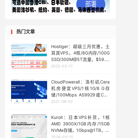
热门文章
Hostiger：超级三月优惠，土
耳其VPS，4核/8G内存/100G
SSD/300M@5T流量，$59.9/
年
2022-03-17
CloudPowerall：洛杉矶Cera
机房便宜VPS/1核1G/8 G存
储/100Mbps AS9929或CN2
GIA/月流量500GB/$4.99/月
2021-08-02
Kuroit：日本VPS补货，1核
AMD 3900X/1GB内存/15GB
NVMe存储，1Gbps@1TB，高
达160Gbps+ DDoS 保护，月
2024-03-15