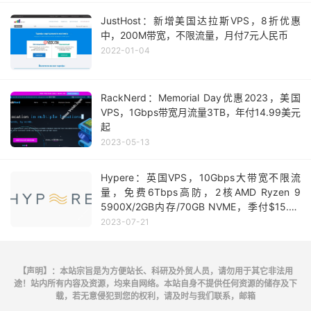
JustHost：新增美国达拉斯VPS，8折优惠
中，200M带宽，不限流量，月付7元人民币
2022-01-04
RackNerd：Memorial Day优惠2023，美国
VPS，1Gbps带宽月流量3TB，年付14.99美元
起
2023-05-13
Hypere：英国VPS，10Gbps大带宽不限流
量，免费6Tbps高防，2核AMD Ryzen 9
5900X/2GB内存/70GB NVME，季付$15.73
起
2023-07-21
【声明】：本站宗旨是为方便站长、科研及外贸人员，请勿用于其它非法用
途！站内所有内容及资源，均来自网络。本站自身不提供任何资源的储存及下
载，若无意侵犯到您的权利，请及时与我们联系，邮箱