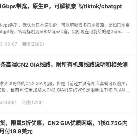
1Gbps带宽，原生IP，可解锁奈飞/tiktok/chatgpt
日本vps系列，默认为日本原生IP，可以解锁很多日本资源，比如日本奈
chatgpt等。官网标明为500Mbps带宽，实际现在可能给的是Gbps，采
10阵列，自...
3-06-07
阅读(2580)
5条高端CN2 GIA线路，附所有机房线路说明和相关测
大温哥华的CN2 GIA 机房，但是目前还并没有相应套餐可以购买，
，目前可使用加拿大CN2 GIA机房的VPS是限量版THE PLAN套
也发布了相关测评，详情查看：搬瓦工...
3-03-01
阅读(1723)
补货，限量5折优惠，CN2 GIA优质网络，1核0.75G内
月付19.9美元