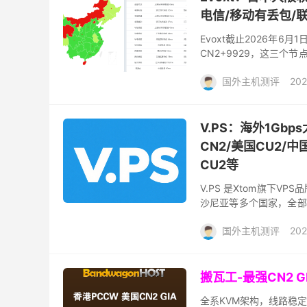
电信/移动有丢包/
Evoxt截止2026年
CN2+9929，这三
上游线路供应商影响香港C
国外主机测评
202
V.PS：海外1Gb
CN2/美国CU2/中
CU2等
V.PS 是Xtom旗下
沙尼亚等多个国家，全部
带宽，确保每台VPS或云服
国外主机测评
202
搬瓦工-最强CN2 
全系KVM架构，线路稳定