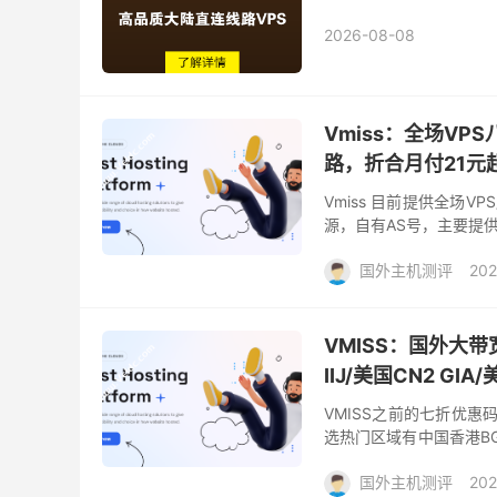
2026-08-08
Vmiss：全场V
路，折合月付21元
Vmiss 目前提供全场
源，自有AS号，主要提
本东京/大阪等，线路可选
国外主机测评
202
VMISS：国外大带
IIJ/美国CN2 GIA
VMISS之前的七折优
选热门区域有中国香港BGP
BGP VPS（200M~1Gb
国外主机测评
202