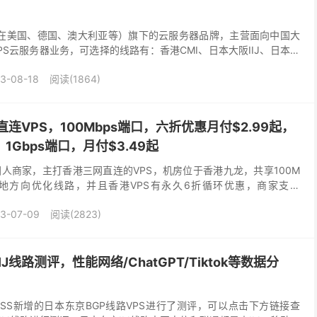
（注册在美国、德国、澳大利亚等）旗下的云服务器品牌，主营面向中国大
S云服务器业务，可选择的线路有：香港CMI、日本大阪IIJ、日本东
N2、联通CU2、移动CMI）、英国...
3-08-18
阅读(1864)
网直连VPS，100Mbps端口，六折优惠月付$2.99起，
1Gbps端口，月付$3.49起
的国人商家，主打香港三网直连的VPS，机房位于香港九龙，共享100M
内地方向优化线路，并且香港VPS有永久6折循环优惠，商家支持
rd、Alipay、Coi...
3-07-09
阅读(2823)
IJ线路测评，性能网络/ChatGPT/Tiktok等数据分
ISS新增的日本东京BGP线路VPS进行了测评，可以点击下方链接查