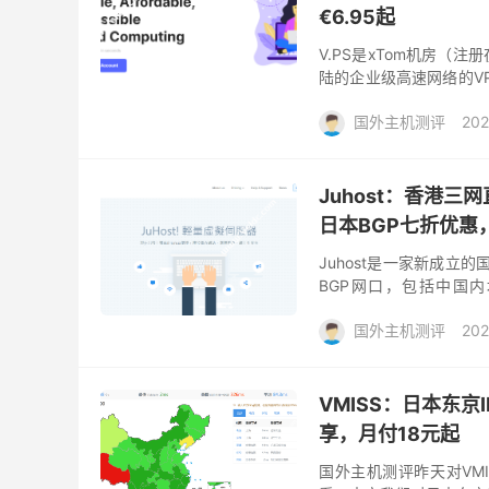
€6.95起
V.PS是xTom机房
陆的企业级高速网络的VP
京软银、美国（分别走电信C
国外主机测评
202
Juhost：香港三
日本BGP七折优惠，
Juhost是一家新成立
BGP网口，包括中国
Paypal、Visa、Masterca
国外主机测评
202
VMISS：日本东京I
享，月付18元起
国外主机测评昨天对VM