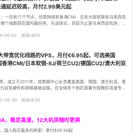
联通延迟较高，月付2.99美元起
6月1日，一共有17个节点，优质网络有香港CMI、日本大阪软银和马来西亚
个节点哪个线路现在国内最好用，先说结论，目前为止是马来西亚机房，受
MI和日本大阪软银近半年来稳定性...
6-06-02
阅读(400)
ps大带宽优化线路的VPS，月付€6.95起，可选美国
国香港CMI/日本软银-IIJ/荷兰CU2/德国CU2/澳大利亚
VPS品牌，成立于2011年，其数据中心业务覆盖美国、德国、澳大利亚、爱
为自有硬件和网络基础设施，在全球多个地区部署大规模的高速专线
务器均配备至少1Gbps端口。用户可...
5-06-30
阅读(876)
GIA，稳定高速，12大机房随时更换
，国人购买最多的商家！季付$49.99起