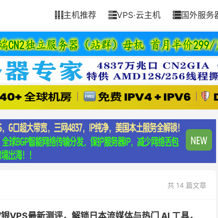
主机推荐
VPS·云主机
国外服务



共 14 篇文章
软银VPS最新测评，解锁日本流媒体与热门 AI 工具，