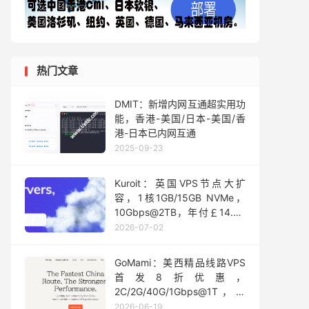
热门文章
DMIT：新增内网互通超实用功
能，香港-美国/日本-美国/香
港-日本已内网互通
2025-09-23
Kuroit：英国VPS节点大扩
容，1核1GB/15GB NVMe，
10Gbps@2TB，年付￡14.88
起
2026-07-02
GoMami：美西精品线路VPS
首发8折优惠，
2C/2G/40G/1Gbps@1T，最
高10Gbps CN2 GIA+联通
2026-06-19