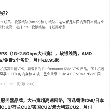
更好？
 线路、软银线路(bbtec)和 iij 线路。这些都是从国内到日本机房比
高，选择 ntt、软银线路、iij 线路哪条...
VPS（1G-2.5Gbps大带宽），软银线路，AMD
VMe/免费2个备份，月付€8.95起
房高性能VPS，套餐名为 Performance KVM VPS 产品，宿主机选
 处理器 + 1TB 的内存和 4 块三星企业级 PCIe 4.0 PM9A3 NVME 固态
3-10-23
阅读(1209)
旗下云服务器品牌，大带宽超高速网络，可选香港CMI/日本
国CU2/荷兰CU2/德国CU2/澳大利亚CU2，月付