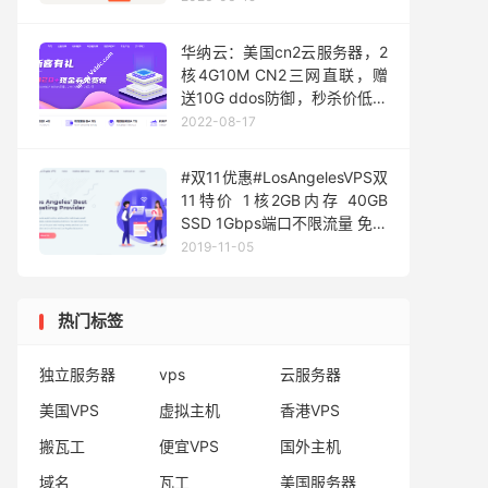
AS9929+CMIN2优化带宽，
月付$23.2起
华纳云：美国cn2云服务器，2
核4G10M CN2三网直联，赠
送10G ddos防御，秒杀价低至
53元/月
2022-08-17
#双11优惠#LosAngelesVPS双
11特价 1核2GB内存 40GB
SSD 1Gbps端口不限流量 免费
更换IP 月付低至3.99USD
2019-11-05
热门标签
独立服务器
vps
云服务器
美国VPS
虚拟主机
香港VPS
搬瓦工
便宜VPS
国外主机
域名
瓦工
美国服务器