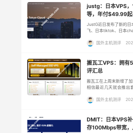
justg：日本VPS，
等，年付$49.99起
JustG近日发布了新的
飞、日本tiktok、日本
用KVM虚拟，纯SSD raid
国外主机测评
202
搬瓦工VPS：拥有
评汇总
搬瓦工在上周末新增了加拿
相信最近几天就会推出套餐
餐，前两天国外主机测评
国外主机测评
202
DMIT：日本VPS
存100Mbps带宽，