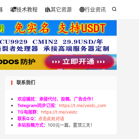
器
技术教程
其它资源
行业资讯




联系我们
欢迎骚扰：承接代付、投稿、广告合作！
Telegram同步订阅
：
https://t.me/veidc_com
TG电报群
：
https://t.me/veidc
联系Q Q
：
点击此处对话
本站投稿方式
：
100元一篇，置顶三天！