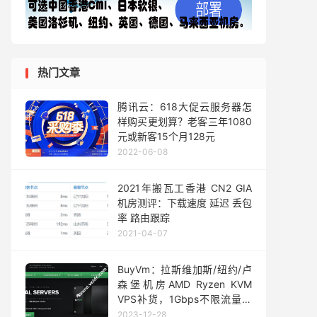
热门文章
腾讯云：618大促云服务器怎
样购买更划算？老客三年1080
元或新客15个月128元
2022-06-08
2021年搬瓦工香港 CN2 GIA
机房测评：下载速度 延迟 丢包
率 路由跟踪
2021-04-07
BuyVm：拉斯维加斯/纽约/卢
森堡机房AMD Ryzen KVM
VPS补货，1Gbps不限流量，
月付$3.5起
2023-12-28