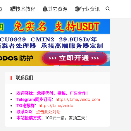
器
技术教程
其它资源
行业资讯




联系我们
欢迎骚扰：承接代付、投稿、广告合作！
Telegram同步订阅
：
https://t.me/veidc_com
TG电报群
：
https://t.me/veidc
联系Q Q
：
点击此处对话
本站投稿方式
：
100元一篇，置顶三天！