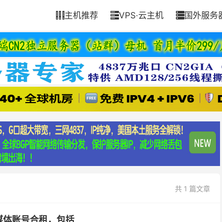
主机推荐
VPS·云主机
国外服务



共 1 篇文章
媒体账号合租，包括