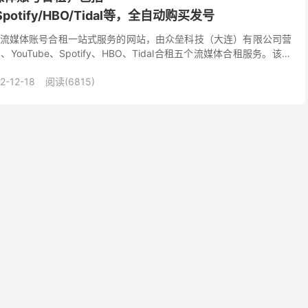
e/Spotify/HBO/Tidal等，全自动购买发号
流媒体账号合租一站式服务的网站，由众垒科技（大连）有限公司营
x、YouTube、Spotify、HBO、Tidal合租五个流媒体合租服务。该商
背景，跑路概率小。 官方...
2-12-18
阅读(6815)