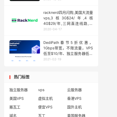
racknerd四月闪购,美国大流量
vps,3核3G$24/年,4核
4G$29/年,三网直连线路,含
cn2 gia
2020-04-17
DediPath春节5折优惠，
1Gbps带宽，不限流量，VPS
低至$10/年、独立服务器低至
$44/月，10Gbps带宽不限流
2021-02-19
量独服$349/月
热门标签
独立服务器
vps
云服务器
美国VPS
虚拟主机
香港VPS
搬瓦工
便宜VPS
国外主机
域名
瓦工
美国服务器