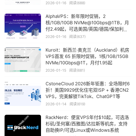
2026-01-16
阅读(688)
AlphaVPS：新年限时促销，2
核/1GB/10GB NVMe@10Gbps@1TB，月
付2.49起，可选美国/英国/德国/保加利亚
等7大机房
2026-01-16
阅读(637)
Kuroit：新西兰·奥克兰（Auckland）机房
VPS首发 65 折限时促销，1核/1GB/15GB
NVMe/10Gbps@1T，月付1.95起
2026-01-15
阅读(681)
CstoneCloud 2026新年钜惠：全场限时6
折！美国9929优化住宅双ISP + 香港CN2
VPS，完美解锁TikTok、ChatGPT等
2026-01-14
阅读(619)
RackNerd：便宜VPS年付$10起，可选洛
杉矶/圣何塞/西雅图/达拉斯等机房，支持
自助换IP/可选Linux或Windows系统