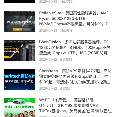
2026-01-13
阅读(782)
ReliableSite：美国高性能服务器，AMD
Ryzen 5600X/128GB/1TB
NVMe/1Gbps@不限流量，月付$99，升
级到2Gbps+$20，可选纽约/迈阿密/洛杉
2026-01-13
阅读(618)
矶
iWebFusion：多IP站群服务器推荐，E3-
1230v2/16GB/1TB HDD，100Mbps不限
流量或1Gbps@10TB，16C (208IPS)月付
$164起
2026-01-12
阅读(613)
Sharktech：高防VPS年付$47.7起，高防
独立服务器全面升级10Gbps端口，月付
$199起，可选洛杉矶/丹佛/芝加哥/拉斯维
加斯/荷兰机房
2026-01-12
阅读(564)
WePC（车库云）：美国洛杉矶
GTT/NTT_216/192 家宽直播 VPS，
TikTok直播vps，另有英国/台湾/阿联酋/越
南/马来西亚/日本/新加坡/菲律宾等机房