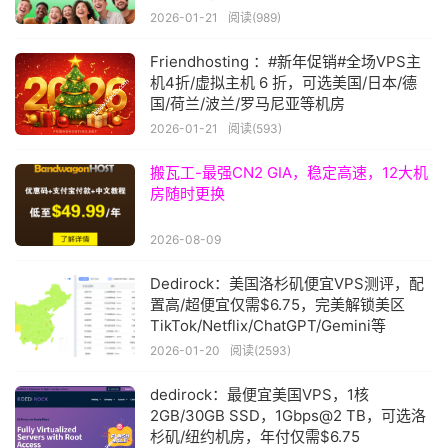
2026-01-21
阅读(989)
Friendhosting ：#新年促销#全场VPS主
机4折/虚拟主机 6 折，可选美国/日本/德
国/荷兰/波兰/罗马尼亚等机房
2026-01-21
阅读(593)
搬瓦工-最强CN2 GIA，稳定高速，12大机
房随时更换
2026-08-09
Dedirock：美国洛杉矶便宜VPS测评，配
置高/超便宜仅需$6.75，完美解锁美区
TikTok/Netflix/ChatGPT/Gemini等
2026-01-20
阅读(2593)
dedirock：最便宜美国VPS，1核
2GB/30GB SSD，1Gbps@2 TB，可选洛
杉矶/纽约机房，年付仅需$6.75