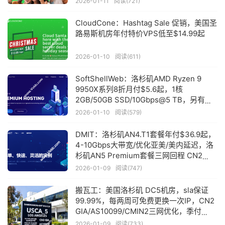
2026-01-11
阅读(721)
CloudCone：Hashtag Sale 促销，美国圣
路易斯机房年付特价VPS低至$14.99起
2026-01-10
阅读(611)
SoftShellWeb：洛杉矶AMD Ryzen 9
9950X系列8折月付$5.6起，1核
2GB/50GB SSD/10Gbps@5 TB，另有特
价VPS年付$23.95
2026-01-10
阅读(579)
DMIT：洛杉矶AN4.T1套餐年付$36.9起，
4-10Gbps大带宽/优化亚美/美内延迟，洛
杉矶AN5 Premium套餐三网回程 CN2
GIA，月付$9.99起
2026-01-09
阅读(747)
搬瓦工：美国洛杉矶 DC5机房，sla保证
99.99%，每两周可免费更换一次IP，CN2
GIA/AS10099/CMIN2三网优化，季付
$65.89起
2026-01-09
阅读(733)