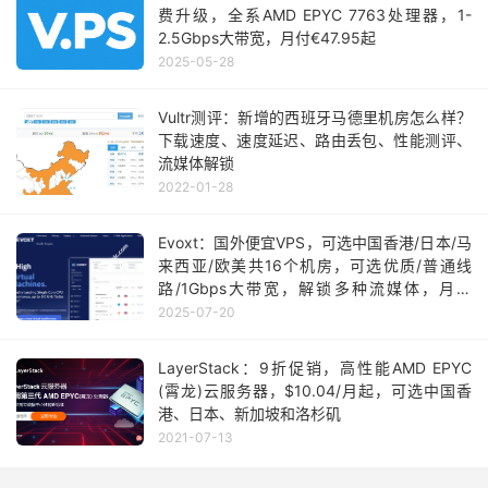
费升级，全系AMD EPYC 7763处理器，1-
2.5Gbps大带宽，月付€47.95起
2025-05-28
Vultr测评：新增的西班牙马德里机房怎么样？
下载速度、速度延迟、路由丢包、性能测评、
流媒体解锁
2022-01-28
Evoxt：国外便宜VPS，可选中国香港/日本/马
来西亚/欧美共16个机房，可选优质/普通线
路/1Gbps大带宽，解锁多种流媒体，月付
$2.99起
2025-07-20
LayerStack：9折促销，高性能AMD EPYC
(霄龙)云服务器，$10.04/月起，可选中国香
港、日本、新加坡和洛杉矶
2021-07-13