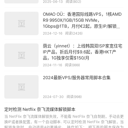
2025-06-13
阅读(802)
OMAO OÜ：香港国际线路VPS，1核AMD
R9 9950X/1GB/15GB NVMe，
1Gbps@1TB，月付€2起，原生IP/解锁本
地和全球流媒体平台
2024-12-16
阅读(2426)
荫云（yinnet）：上线韩国双ISP家宽住宅
IP产品，折后月付$9.6起，香港HKT产
品，1G独享仅需$150/月
2024-11-16
阅读(999)
2024最新VPS/服务器常用脚本合集
2024-07-30
阅读(998)
定时检测 Netflix 奈飞流媒体解锁脚本
当 NetFlix 奈飞流媒体解锁失效，不能看 NetFlix 奈飞自制剧，手动去更
换IP或者换配置，有一个自动脚本. 可以定时检测 NetFlix 奈飞解锁，当
解锁失效时，自动调用API更换IP。 操作如下： 把下面的脚本保存为