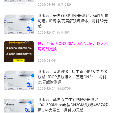
2026-01-16
阅读(682)
莱卡云：美国双ISP服务器测评，弹性配置
可选，IP纯净/完美解锁流媒体，月付52元
起
2025-12-17
阅读(991)
搬瓦工-最强CN2 GIA，稳定高速，12大机
房随时更换
2026-08-08
莱卡云：香港VPS，原生香港IP/大陆优化
线路（BGP多线接入，直连CN2），月付
25元起附测评
2025-12-04
阅读(706)
莱卡云：韩国原生住宅IP服务器测评，
100-300Mbps电信CN2GIA/联通4837/移
动CMI大带宽，月付68元起