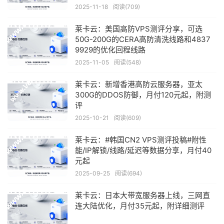
2025-11-18
阅读(709)
莱卡云：美国高防VPS测评分享，可选
50G-200G的CERA高防清洗线路和4837
9929的优化回程线路
2025-11-05
阅读(548)
莱卡云：新增香港高防云服务器，亚太
300G的DDOS防御，月付120元起，附测
评
2025-10-21
阅读(609)
莱卡云：#韩国CN2 VPS测评投稿#附性
能/IP解锁/线路/延迟等数据分享，月付40
元起
2025-09-25
阅读(694)
莱卡云：日本大带宽服务器上线，三网直
连大陆优化，月付35元起，附详细测评