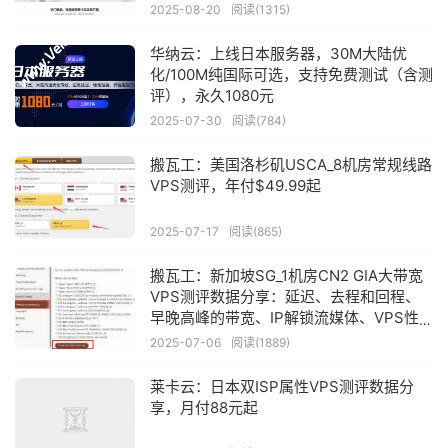
2025-08-20
阅读(1315)
华纳云：上线日本服务器，30M大陆优
化/100M纯国际可选，支持免费测试（含测
评），永久1080元
2025-07-30
阅读(784)
搬瓦工：美国洛杉矶USCA_8机房常规线路
VPS测评，年付$49.99起
2025-07-17
阅读(865)
搬瓦工：新加坡SG_1机房CN2 GIA大带宽
VPS测评数据分享：延迟、去程和回程、
早晚高峰的带宽、IP解锁流媒体、VPS性
能等
2025-07-06
阅读(1889)
莱卡云：日本双ISP属性VPS测评数据分
享，月付88元起