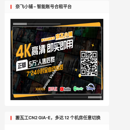
奈飞小铺 – 智能账号合租平台
搬瓦工CN2 GIA-E，多达 12 个机房任意切换