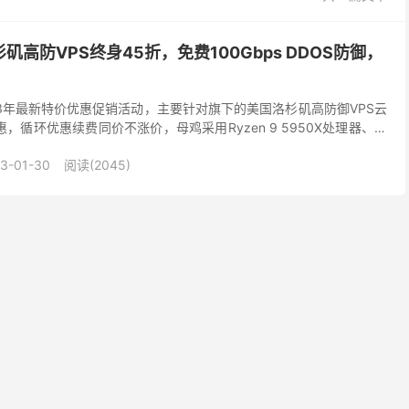
杉矶高防VPS终身45折，免费100Gbps DDOS防御，
2023年最新特价优惠促销活动，主要针对旗下的美国洛杉矶高防御VPS云
惠，循环优惠续费同价不涨价，母鸡采用Ryzen 9 5950X处理器、三
100G的ddo...
3-01-30
阅读(2045)