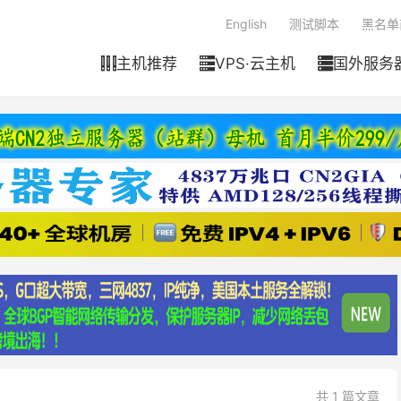
English
测试脚本
黑名单
主机推荐
VPS·云主机
国外服务



共 1 篇文章