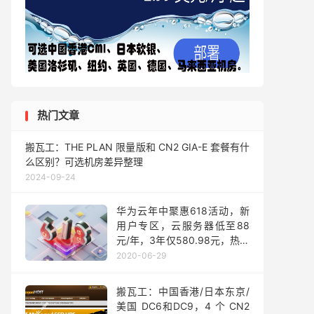
热门文章
搬瓦工：THE PLAN 限量版和 CN2 GIA-E 套餐有什
么区别？可选机房差异整理
2024-09-24
华为云年中聚惠618活动，新
用户专区，云服务器低至88
元/年，3年仅580.98元，热销
抢购中，最后2天！
2020-06-29
搬瓦工：中国香港/日本东京/
美国 DC6和DC9，4 个 CN2