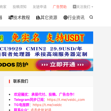

商家
投稿须知
友链申请
广告赞助
关注我们

器
技术教程
其它资源
行业资讯




联系我们
欢迎骚扰：承接代付、投稿、广告合作！
Telegram同步订阅
：
https://t.me/veidc_com
TG电报群
：
https://t.me/veidc
联系Q Q
：
点击此处对话