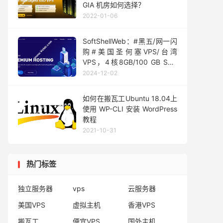
GIA 机房如何选择？
2022-01-06
SoftShellWeb：#黑五/网一闪
购#美国圣何塞VPS/台湾
VPS，4核8GB/100 GB SSD
存储，1Gbps@8 TB，月付$7
2024-12-02
如何在搬瓦工Ubuntu 18.04上
使用 WP-CLI 安装 WordPress
教程
2021-10-31
热门标签
独立服务器
vps
云服务器
美国VPS
虚拟主机
香港VPS
搬瓦工
便宜VPS
国外主机