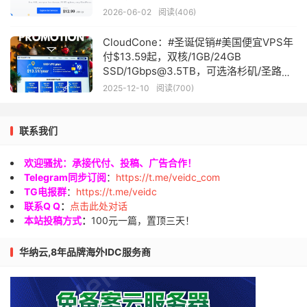
2026-06-02
阅读(406)
CloudCone：#圣诞促销#美国便宜VPS年
付$13.59起，双核/1GB/24GB
SSD/1Gbps@3.5TB，可选洛杉矶/圣路易
斯/雷斯顿机房
2025-12-10
阅读(700)
联系我们
欢迎骚扰：承接代付、投稿、广告合作！
Telegram同步订阅
：
https://t.me/veidc_com
TG电报群
：
https://t.me/veidc
联系Q Q
：
点击此处对话
本站投稿方式
：
100元一篇，置顶三天！
华纳云,8年品牌海外IDC服务商