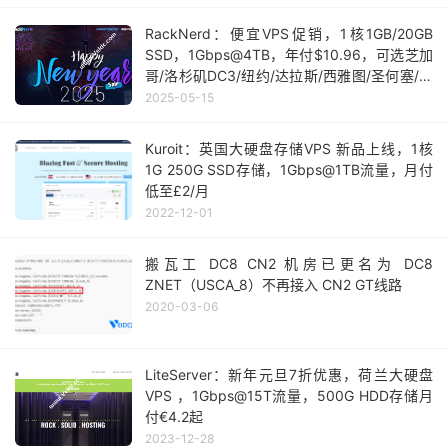
RackNerd：便宜VPS促销，1核1GB/20GB
SSD，1Gbps@4TB，年付$10.96，可选芝加
哥/洛杉矶DC3/纽约/达拉斯/西雅图/圣何塞/爱
尔兰机房
2025-05-15
Kuroit：英国大硬盘存储VPS 新品上线，1核
1G 250G SSD存储，1Gbps@1TB流量，月付
低至£2/月
2022-12-01
搬瓦工 DC8 CN2 机房已更名为 DC8
ZNET（USCA_8）不再接入 CN2 GT线路
2020-03-06
LiteServer：新年元旦7折优惠，荷兰大硬盘
VPS ，1Gbps@15T流量，500G HDD存储月
付€4.2起
2023-12-28