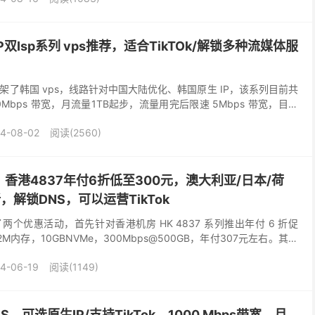
双Isp系列 vps推荐，适合TikTOk/解锁多种流媒体服
上架了韩国 vps，线路针对中国大陆优化、韩国原生 IP，该系列目前共
Mbps 带宽，月流量1TB起步，流量用完后限速 5Mbps 带宽，目前
后月付 9.26 ...
4-08-02
阅读(2560)
香港4837年付6折低至300元，澳大利亚/日本/荷
，解锁DNS，可以运营TikTok
了两个优惠活动，首先针对香港机房 HK 4837 系列推出年付 6 折促
M内存，10GBNVMe，300Mbps@500GB，年付307元左右。其余
优惠码，可选澳大...
4-06-19
阅读(1149)
S，可选原生IP/支持TikTok，1000 Mbps带宽，月