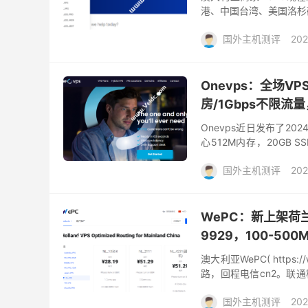
港、中国台湾、美国洛杉矶
下香港 VPS 线路为三网优
国外主机测评
202
Onevps：全场V
房/1Gbps不限流量
Onevps近日发布了2
心512M内存，20GB 
般，而且商家很多机房都要
国外主机测评
202
WePC：新上架荷
9929，100-50
澳大利亚WePC( http
路，回程电信cn2。联通
香港CMI、台湾、洛杉矶99
国外主机测评
202