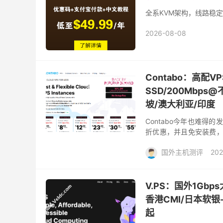
全系KVM架构，线路稳定
2026-08-08
Contabo：高配V
SSD/200Mbp
坡/澳大利亚/印度
Contabo今年也难得
折优惠，并且免安装费，折
400GB SSD，可选日本/
国外主机测评
202
V.PS：国外1Gbps
香港CMI/日本软银-
起