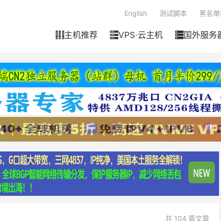
English
测试脚本
黑名单
主机推荐
VPS·云主机
国外服务



共 104 篇文章