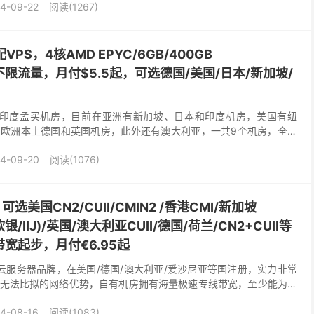
4-09-22
阅读(1267)
VPS，4核AMD EPYC/6GB/400GB
s@不限流量，月付$5.5起，可选德国/美国/日本/新加坡/
新增了印度孟买机房，目前在亚洲有新加坡、日本和印度机房，美国有纽
欧洲本土德国和英国机房，此外还有澳大利亚，一共9个机房，全部
路优化，且除了德国机房外，其它机房都要加收一定费用...
4-09-20
阅读(1076)
可选美国CN2/CUII/CMIN2 /香港CMI/新加坡
银/IIJ)/英国/澳大利亚CUII/德国/荷兰/CN2+CUII等
带宽起步，月付€6.95起
下的云服务器品牌，在美国/德国/澳大利亚/爱沙尼亚等国注册，实力非常
商家无法比拟的网络优势，自有机房拥有海量极速专线带宽，至少能为每
Gbps端口，用户可以根据自己的需求...
4-08-16
阅读(1083)