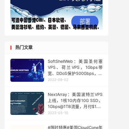
热门文章
SoftShellWeb：美国圣何塞
VPS、荷兰VPS，1Gbps带
宽、DDoS保护500Gbps，月
付$3起
2022-08-02
NextArray：美国波特兰VPS
上线，1核1G内存10G SSD，
1Gbps@1TB流量，月付$1.99
起
2023-05-10
#限时特惠#美国CloudCone年