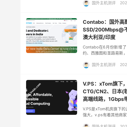
国外主机测评
202
Contabo：国外高配
SSD/200Mbp
澳大利亚/印度
Contabo在6月份
约、西雅图和圣路易斯，
为国际线路，没有中国线
国外主机测评
202
V.PS：xTom旗下，
CTG/CN2、日本(软
高端线路，1Gbps
V.PS是xTom机房旗
强大，v.ps有着其他
一个VPS/云服务器提供1
国外主机测评
202