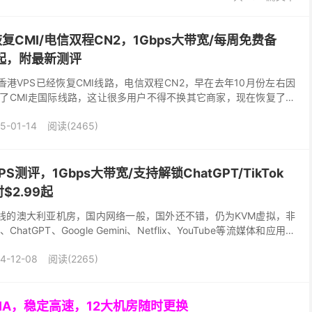
恢复CMI/电信双程CN2，1Gbps大带宽/每周免费备
元起，附最新测评
说香港VPS已经恢复CMI线路，电信双程CN2，早在去年10月份左右因
消了CMI走国际线路，这让很多用户不得不换其它商家，现在恢复了移
CN2，网络质量进一步提高，价格仍为...
5-01-14
阅读(2465)
PS测评，1Gbps大带宽/支持解锁ChatGPT/TikTok
2.99起
新上线的澳大利亚机房，国内网络一般，国外还不错，仍为KVM虚拟，非
ChatGPT、Google Gemini、Netflix、YouTube等流媒体和应用，
..
4-12-08
阅读(2265)
GIA，稳定高速，12大机房随时更换