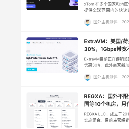
xTom 在多个国家和
提供全球范围内的快速连接
VPS，机房有法兰克福、
国外主机测评
202
ExtraVM：美国
30%，1Gbps带
ExtraVM目前正在促
优惠30%，此外商家新
缺货。ExtraVM旗下VPS
国外主机测评
202
REGXA：国外不限流
国等10个机房，月付
REGXA LLC，成立
实施组合。目前主营经销商托
美国、加拿大、英国、法国、