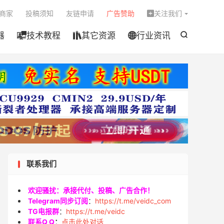

商家
投稿须知
友链申请
广告赞助
关注我们

器
技术教程
其它资源
行业资讯




联系我们
欢迎骚扰：承接代付、投稿、广告合作！
Telegram同步订阅
：
https://t.me/veidc_com
TG电报群
：
https://t.me/veidc
联系Q Q
：
点击此处对话