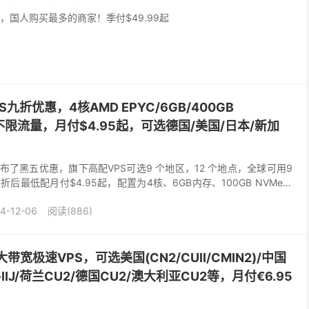
，国人购买最多的商家！季付$49.99起
PS九折优惠，4核AMD EPYC/6GB/400GB
s@不限流量，月付$4.95起，可选德国/美国/日本/新加
的发布了黑五优惠，旗下高配VPS可选9 个地区，12 个地点，全球可用9
后最低配月付$4.95起，配置为4核、6GB内存、100GB NVMe或
新加坡/印度/德国...
4-12-06
阅读(886)
大带宽极速VPS，可选美国(CN2/CUII/CMIN2)/中国
IIJ/荷兰CU2/德国CU2/澳大利亚CU2等，月付€6.95