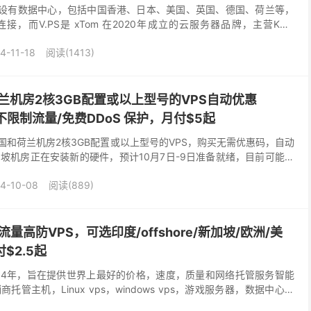
地区设有数据中心，包括中国香港、日本、美国、英国、德国、荷兰等，
，而V.PS是 xTom 在2020年成立的云服务器品牌，主营KVM
杜塞尔多夫、阿姆斯特丹、伦敦、塔林、...
4-11-18
阅读(1413)
/荷兰机房2核3GB配置或以上型号的VPS自动优惠
宽不限制流量/免费DDoS 保护，月付$5起
销美国和荷兰机房2核3GB配置或以上型号的VPS，购买无需优惠码，自动
加坡机房正在安装新的硬件，预计10月7日-9日准备就绪，目前可能会
现在全部采用AMD Ryze...
4-10-08
阅读(889)
量高防VPS，可选印度/offshore/新加坡/欧洲/美
$2.5起
于2014年，旨在提供世界上最好的价格，速度，质量和网络托管服务智能
管主机，Linux vps，windows vps，游戏服务器，数据中心有
德国、波兰、offsh...