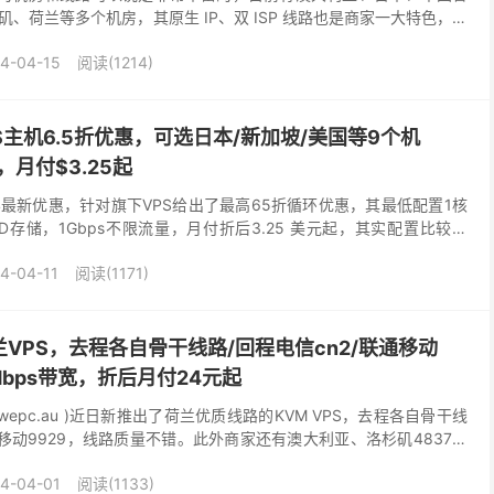
、荷兰等多个机房，其原生 IP、双 ISP 线路也是商家一大特色，旗
化，去程骨干网，回程三网 CMI 线...
4-04-15
阅读(1214)
PS主机6.5折优惠，可选日本/新加坡/美国等9个机
，月付$3.25起
024最新优惠，针对旗下VPS给出了最高65折循环优惠，其最低配置1核
SSD存储，1Gbps不限流量，月付折后3.25 美元起，其实配置比较一
额外收费，数据中心可选日...
4-04-11
阅读(1171)
兰VPS，去程各自骨干线路/回程电信cn2/联通移动
0Mbps带宽，折后月付24元起
s://wepc.au )近日新推出了荷兰优质线路的KVM VPS，去程各自骨干线
移动9929，线路质量不错。此外商家还有澳大利亚、洛杉矶4837、
29、洛杉矶...
4-04-01
阅读(1133)