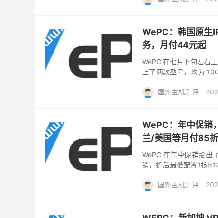
WePC：韩国原生IP
务，月付44元起
WePC 在七月下旬左右
上了两款型号，均为 100
可使用 通用85 折优惠码，折
国外主机测评
202
WePC：年中促销，
兰/美国等月付85折
WePC 在年中促销给出
销，折后最低配置1核512
机房的可使用月付 85 折
国外主机测评
202
WEPC：新加坡 VP