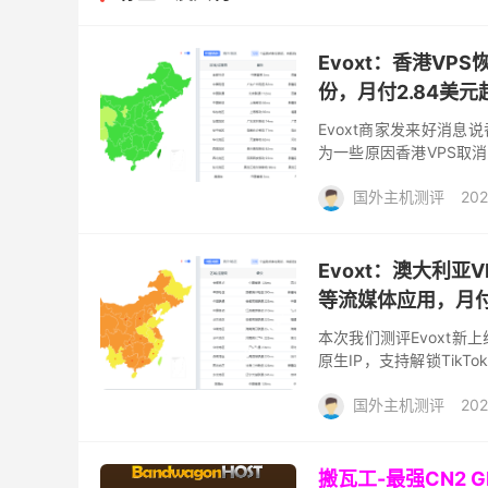
Evoxt：香港VPS
份，月付2.84美
Evoxt商家发来好消息
为一些原因香港VPS取
动CMI，而且电信还双程
国外主机测评
202
Evoxt：澳大利亚V
等流媒体应用，月付$
本次我们测评Evoxt
原生IP，支持解锁TikTok、
1Gbps带宽，月付2.99美.
国外主机测评
202
搬瓦工-最强CN2 