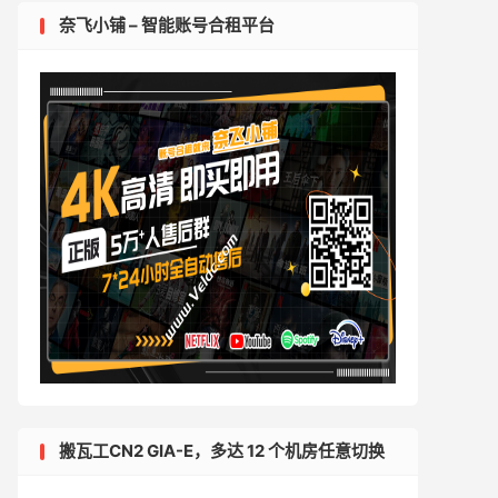
奈飞小铺 – 智能账号合租平台
搬瓦工CN2 GIA-E，多达 12 个机房任意切换