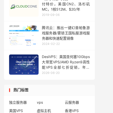
付特价，美国CN2、洛杉矶
MC，1核512M、$20/年
2019-09-06
腾讯云：推出一键幻兽帕鲁游
戏服务器/雾锁王国私服游戏服
务器和快速配置镜像
2024-02-22
DesiVPS：美国圣何塞10Gbps
大带宽VPS/AMD Ryzen9高性
能VPS全部七折促销，年付
$11.9起
2026-06-20
热门标签
独立服务器
vps
云服务器
美国VPS
虚拟主机
香港VPS