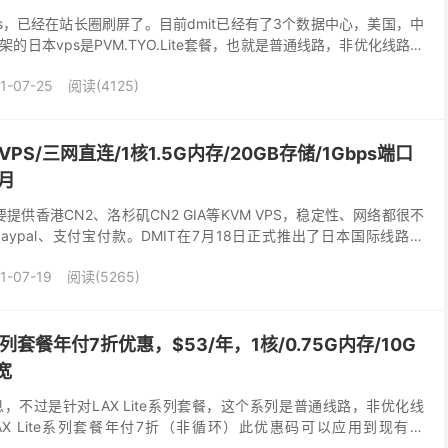
ps，已经在站长圈刷屏了。目前dmit已经有了3个数据中心，美国，中
的日本vps是PVM.TYO.Lite套餐，也就是普通线路，非优化线路，
将在稍后发布。DMIT支持...
1-07-25
阅读(4125)
PS/三网直连/1核1.5G内存/20GB存储/1Gbps端口
/月
提供香港CN2、洛杉矶CN2 GIA等KVM VPS，稳定性、网络都很不
ypal、支付宝付款。DMIT在7月18日正式推出了日本国际线路的
内延迟还不错，1Gbps...
1-07-19
阅读(5265)
e系列套餐年付7折优惠，$53/年，1核/0.75G内存/10G
宽
息，不过是针对LAX Lite系列套餐，这个系列是普通线路，非优化线
X Lite系列套餐年付7折（非循环）此优惠码可以应用到现有的
外请注意，该折扣为一次性的一年有效期...