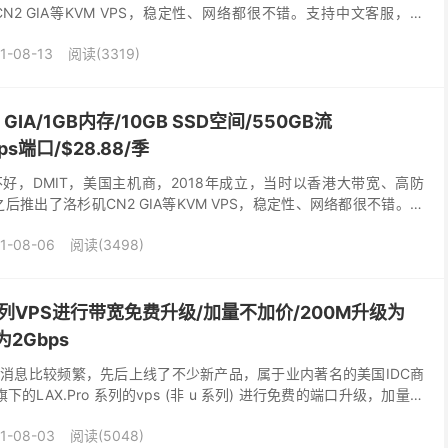
N2 GIA等KVM VPS，稳定性、网络都很不错。支持中文客服，可
现在新推出了日本国际线路的...
1-08-13
阅读(3319)
GIA/1GB内存/10GB SSD空间/550GB流
ps端口/$28.88/季
好不好，DMIT，美国主机商，2018年成立，当时以香港大带宽、高防
之后推出了洛杉矶CN2 GIA等KVM VPS，稳定性、网络都很不错。这
，支持中文客服。非常适合稳...
1-08-06
阅读(3498)
ro系列VPS进行带宽免费升级/加量不加价/200M升级为
为2Gbps
最近消息比较频繁，先后上线了不少新产品，属于业内著名的美国IDC商
下的LAX.Pro 系列的vps (非 u 系列) 进行免费的端口升级，加量不
将获得额外的 1Gb...
1-08-03
阅读(5048)