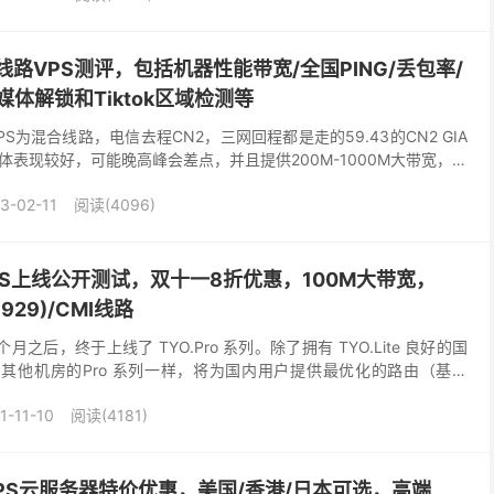
P线路VPS测评，包括机器性能带宽/全国PING/丢包率/
体解锁和Tiktok区域检测等
VPS为混合线路，电信去程CN2，三网回程都是走的59.43的CN2 GIA
表现较好，可能晚高峰会差点，并且提供200M-1000M大带宽，入
适合稳定建站和其它用途，...
3-02-11
阅读(4096)
 VPS上线公开测试，双十一8折优惠，100M大带宽，
9929)/CMI线路
e 三个月之后，终于上线了 TYO.Pro 系列。除了拥有 TYO.Lite 良好的国
与的其他机房的Pro 系列一样，将为国内用户提供最优化的路由（基于
1-11-10
阅读(4181)
VPS云服务器特价优惠，美国/香港/日本可选，高端