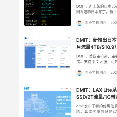
DMIT，新上架的日本v
国香港和日本东京，新上架
据官方消息，高级网络VPS
国外主机测评
202
DMIT：新推出日本V
月流量4TB/$10.9
DMIT，美国主机商，主要
错。支持中文客服，可Pa
KVM VPS，三网直连，国
国外主机测评
202
DMIT：LAX Lit
SSD/2T流量/1G带
dmit发布了新的优惠信
路。具体优惠信息是LA
LAX.Lite 套餐，此