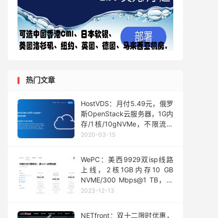
热门文章
HostVDS：月付5.49元，俄罗
斯OpenStack云服务器，1G内
存/1核/10gNVMe，不限流量
附简单测评
2020-03-15
WePC：美西9929双isp线路
上线，2核1GB内存10 GB
NVME/300 Mbps@1 TB，年
付折后仅需28/月
2023-12-13
NETfront：双十二限时优惠，