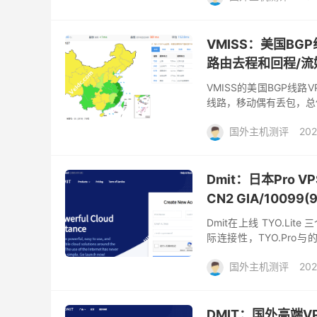
VMISS：美国BG
路由去程和回程/流媒
VMISS的美国BGP线路
线路，移动偶有丢包，总体
门配置仅18元左右，比较
国外主机测评
202
Dmit：日本Pro
CN2 GIA/10099(
Dmit在上线 TYO.Lit
际连接性，TYO.Pro
CN2 GIA/10099(99...
国外主机测评
202
DMIT：国外高端