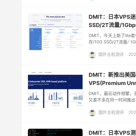
DMIT：日本VPS迷你
SSD/2T流量/1Gb
DMIT，今天上新了lite套
存/10G SSD/2T流量/
Beta-1...
国外主机测评
202
DMIT：新推出美国c
VPS(Premium Un
DMIT，最近动作频繁，
又差不多在同一时间推出了
版只有30M带宽，月付179
国外主机测评
202
DMIT：日本VPS测评