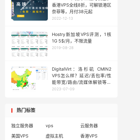
香港VPS全线8折，可解锁港区
奈菲等，月付38元起
2022-12-13
Hostry新加坡VPS评测，1核
1G 5$/月，不限流量
2019-08-28
DigitalVirt：洛杉矶 CMIN2
VPS怎么样？延迟/丢包率/性
能带宽/路由/流媒体解锁等测
评分享
2023-07-09
热门标签
独立服务器
vps
云服务器
美国VPS
虚拟主机
香港VPS