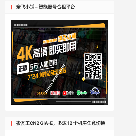
奈飞小铺 – 智能账号合租平台
搬瓦工CN2 GIA-E，多达 12 个机房任意切换