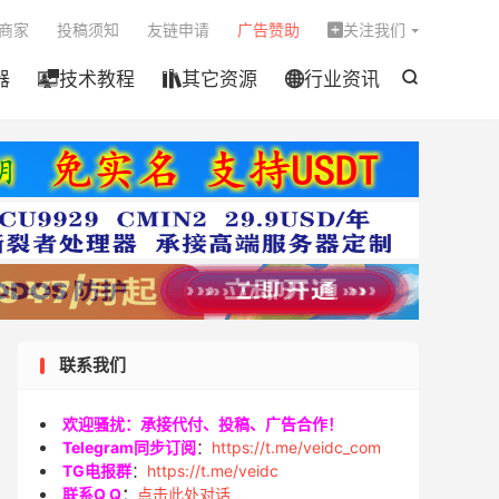

商家
投稿须知
友链申请
广告赞助
关注我们

器
技术教程
其它资源
行业资讯




联系我们
欢迎骚扰：承接代付、投稿、广告合作！
Telegram同步订阅
：
https://t.me/veidc_com
TG电报群
：
https://t.me/veidc
联系Q Q
：
点击此处对话