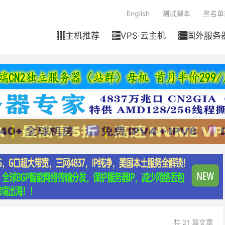
English
测试脚本
黑名单
主机推荐
VPS·云主机
国外服务



共 21 篇文章