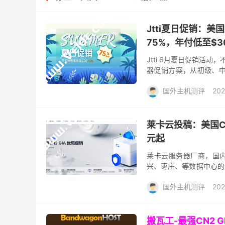
Jtti夏日促销：美
75%，年付低至$30
Jtti 6月夏日促销活
器促销方案，从初级、中
CN2 GIA高端线路，提
国外主机测评
202
莱卡云投稿：美国C
元起
莱卡云服务器厂商，国
兴、枣庄、等数据中心的
来的是莱卡云美国CN2 
国外主机测评
202
搬瓦工-最强CN2 