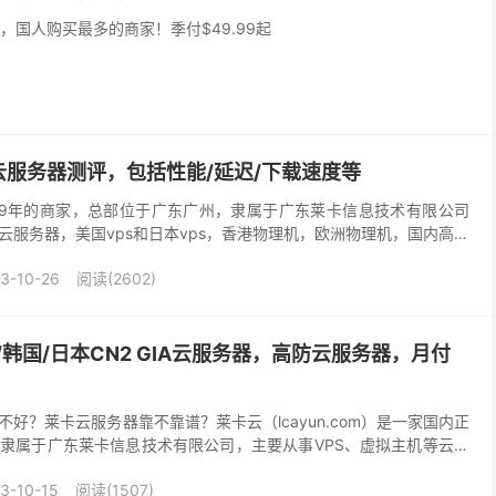
，国人购买最多的商家！季付$49.99起
服务器测评，包括性能/延迟/下载速度等
19年的商家，总部位于广东广州，隶属于广东莱卡信息技术有限公司
云服务器，美国vps和日本vps，香港物理机，欧洲物理机，国内高防
物理机，近期新上国内十堰，金华，成都等优质机...
3-10-26
阅读(2602)
/韩国/日本CN2 GIA云服务器，高防云服务器，月付
好？莱卡云服务器靠不靠谱？莱卡云（lcayun.com）是一家国内正
隶属于广东莱卡信息技术有限公司，主要从事VPS、虚拟主机等云计
手上车的值得选择，香港三网直连（电信CN...
3-10-15
阅读(1507)