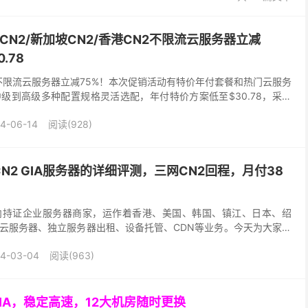
国CN2/新加坡CN2/香港CN2不限流云服务器立减
.78
动，不限流云服务器立减75%！本次促销活动有特价年付套餐和热门云服务
级到高级多种配置规格灵活选配，年付特价方案低至$30.78，采用
供优质互联网连接，高速低延迟，可选美...
4-06-14
阅读(928)
N2 GIA服务器的详细评测，三网CN2回程，月付38
内持证企业服务器商家，运作着香港、美国、韩国、镇江、日本、绍
云服务器、独立服务器出租、设备托管、CDN等业务。今天为大家带
GIA服务器的详细评测，该云服务器的数据中心位于美国...
4-03-04
阅读(963)
GIA，稳定高速，12大机房随时更换