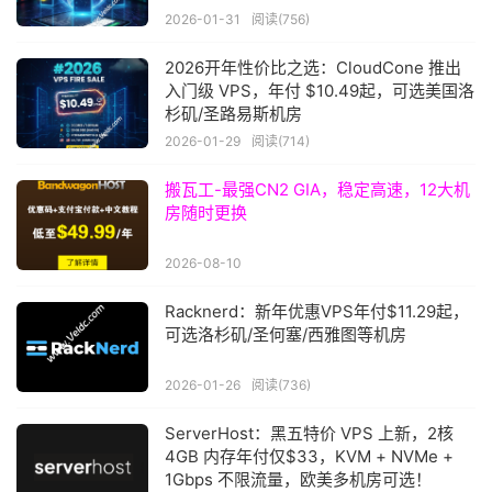
2026-01-31
阅读(756)
2026开年性价比之选：CloudCone 推出
入门级 VPS，年付 $10.49起，可选美国洛
杉矶/圣路易斯机房
2026-01-29
阅读(714)
搬瓦工-最强CN2 GIA，稳定高速，12大机
房随时更换
2026-08-10
Racknerd：新年优惠VPS年付$11.29起，
可选洛杉矶/圣何塞/西雅图等机房
2026-01-26
阅读(736)
ServerHost：黑五特价 VPS 上新，2核
4GB 内存年付仅$33，KVM + NVMe +
1Gbps 不限流量，欧美多机房可选！