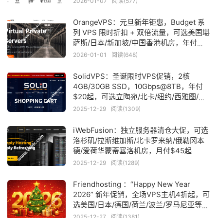
2026-01-07
阅读(577)
OrangeVPS：元旦新年钜惠，Budget 系
列 VPS 限时折扣 + 双倍流量，可选美国堪
萨斯/日本/新加坡/中国香港机房，年付
$23.2起
2026-01-01
阅读(648)
SolidVPS：圣诞限时VPS促销，2核
4GB/30GB SSD，10Gbps@8TB，年付
$20起，可选立陶宛/北卡/纽约/西雅图/英
国/加拿大等机房
2025-12-29
阅读(1309)
iWebFusion：独立服务器清仓大促，可选
洛杉矶/拉斯维加斯/北卡罗来纳/俄勒冈本
德/爱荷华蒙蒂塞洛机房，月付$45起
2025-12-29
阅读(1289)
Friendhosting ：“Happy New Year
2026” 新年促销，全场VPS主机4折起，可
选美国/日本/德国/荷兰/波兰/罗马尼亚等机
房
2025-12-27
阅读(1381)