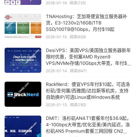
2026-01-19
阅读(725)
TNAHosting：芝加哥便宜独立服务器补
货，E3-1230v2/16GB/1TB
SSD/100TB@1Gbps，月付$19起
2026-01-15
阅读(629)
DesiVPS：美国VPS/美国独立服务器新年
限时优惠，圣何塞AMD Ryzen9
VPS/NVMe存储/10Gbps大带宽，年付$11
起
2026-01-14
阅读(647)
RackNerd：便宜VPS年付$10起，可选洛
杉矶/圣何塞/西雅图/达拉斯等机房，支持
自助换IP/可选Linux或Windows系统
2026-01-13
阅读(782)
DMIT：洛杉矶AN4.T1套餐年付$36.9起，
4-10Gbps大带宽/优化亚美/美内延迟，洛
杉矶AN5 Premium套餐三网回程 CN2