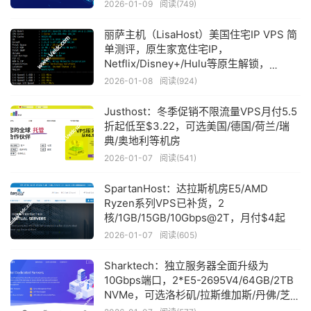
GIA，月付$9.99起
2026-01-09
阅读(749)
丽萨主机（LisaHost）美国住宅IP VPS 简
单测评，原生家宽住宅IP，
Netflix/Disney+/Hulu等原生解锁，
TikTok/ChatGPT无障碍
2026-01-08
阅读(924)
Justhost：冬季促销不限流量VPS月付5.5
折起低至$3.22，可选美国/德国/荷兰/瑞
典/奥地利等机房
2026-01-07
阅读(541)
SpartanHost：达拉斯机房E5/AMD
Ryzen系列VPS已补货，2
核/1GB/15GB/10Gbps@2T，月付$4起
2026-01-07
阅读(605)
Sharktech：独立服务器全面升级为
10Gbps端口，2*E5-2695V4/64GB/2TB
NVMe，可选洛杉矶/拉斯维加斯/丹佛/芝加
哥/荷兰机房，月付$189起