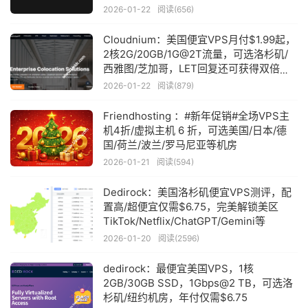
2026-01-22
阅读(656)
Cloudnium：美国便宜VPS月付$1.99起，
2核2G/20GB/1G@2T流量，可选洛杉矶/
西雅图/芝加哥，LET回复还可获得双倍流
量/存储/vCpu
2026-01-22
阅读(879)
Friendhosting ：#新年促销#全场VPS主
机4折/虚拟主机 6 折，可选美国/日本/德
国/荷兰/波兰/罗马尼亚等机房
2026-01-21
阅读(594)
Dedirock：美国洛杉矶便宜VPS测评，配
置高/超便宜仅需$6.75，完美解锁美区
TikTok/Netflix/ChatGPT/Gemini等
2026-01-20
阅读(2596)
dedirock：最便宜美国VPS，1核
2GB/30GB SSD，1Gbps@2 TB，可选洛
杉矶/纽约机房，年付仅需$6.75