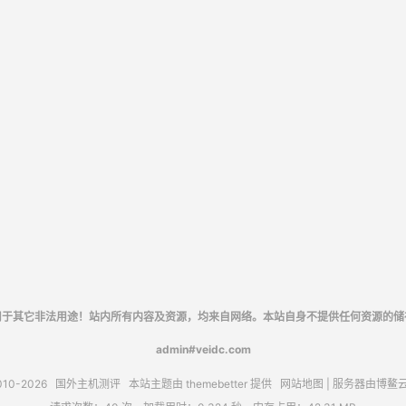
用于其它非法用途！站内所有内容及资源，均来自网络。本站自身不提供任何资源的储
admin#veidc.com
010-2026
国外主机测评
本站主题由
themebetter
提供
网站地图
| 服务器由
博鳌