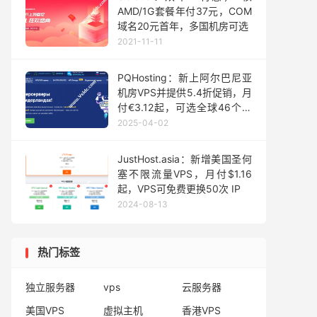
AMD/1G套餐年付37元，COM
域名20元首年，多国机房可选
2021-11-11
PQHosting：新上阿尔巴尼亚
机房VPS并提供5.4折促销，月
付€3.12起，可选全球46个机
房，1~10Gbps不限流量
2025-04-02
JustHost.asia：新增美国圣何
塞不限流量VPS，月付$1.16
起，VPS可免费更换50次 IP
2024-08-13
热门标签
独立服务器
vps
云服务器
美国VPS
虚拟主机
香港VPS