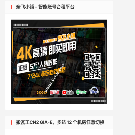
奈飞小铺 – 智能账号合租平台
搬瓦工CN2 GIA-E，多达 12 个机房任意切换