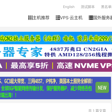
English
测试脚本
黑名单
主机推荐
VPS·云主机
国外服务



共 1 篇文章