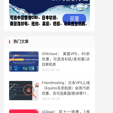
热门文章
iONcloud： 美国VPS，85折
优惠，可选洛杉矶/圣何塞/达
拉斯机房
2022-02-23
Friendhosting：日本VPS上线
（Equinix东京机房）全场75折
优惠，另可选美国/欧洲等11个
机房，月付3.99 欧起
2023-09-26
UCloud：双十一特惠，1核