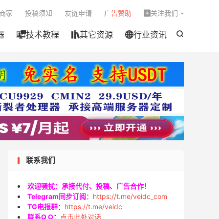

商家
投稿须知
友链申请
广告赞助
关注我们

器
技术教程
其它资源
行业资讯




联系我们
欢迎骚扰：承接代付、投稿、广告合作！
Telegram同步订阅
：
https://t.me/veidc_com
TG电报群
：
https://t.me/veidc
联系Q Q
：
点击此处对话