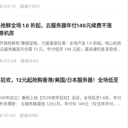
非常适合稳定建行或其它用途。...
6-03-10
阅读(1251)
局抢鲜全场 1.6 折起，云服务器年付146元续费不涨
等机房
6 开局抢鲜机”重磅促销，力度直接拉满：全场产品 1.6 折起。核心机房
服务器首月仅需 12 元，年付低至 146 元起，最关键的是享受续费
宜、次年天价”的套路。 此...
6-03-04
阅读(642)
跨年狂欢，12元起抢购香港/美国/日本服务器！全场低至
08年创立）重磅上线【2026跨年狂欢】活动，全场低至1.6折，年付
秒杀爆款： 云服务器最低 12元/月，年付仅 146元（仅支持年付，续
务器仅 200元/月 香...
6-01-02
阅读(908)