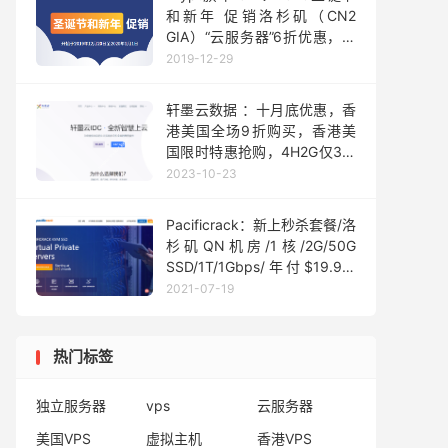
和新年 促销洛杉矶（CN2
GIA）“云服务器”6折优惠，支
持“支付宝/PayPal”
2019-12-29
轩墨云数据 ：十月底优惠，香
港美国全场9折购买，香港美
国限时特惠抢购，4H2G仅36/
月
2023-10-23
Pacificrack：新上秒杀套餐/洛
杉矶QN机房/1核/2G/50G
SSD/1T/1Gbps/年付$19.99/
多IP站群VPS服务器$30/月起
2021-07-19
热门标签
独立服务器
vps
云服务器
美国VPS
虚拟主机
香港VPS