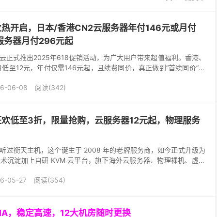
火热开启，日本/香港CN2云服务器年付146元或月付
服务器月付296元起
云正式推出2025年618促销活动，为广大用户带来超值福利。香港、
低至12元，年付仅需146元起，且续费同价，真正做到“首续同价”。
路，网络稳定高速，适合建站、外贸、跨境...
6-06-08
阅读(342)
狂欢低至3折，限量抢购，云服务器12元起，物理服务
听过衡天主机，这个诞生于 2008 年的老牌服务商，如今正式升级为
术沉淀加上自研 KVM 云平台，旗下海外云服务器、物理裸机、虚拟
理器 + CN2 GIA 高速网络，使...
6-05-27
阅读(354)
GIA，稳定高速，12大机房随时更换