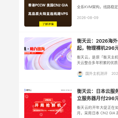
全系KVM架构，线路稳定
2026-08-09
衡天云：2026海
起，物理裸机296元
衡天云，是原「衡天主机
天云整合多年积累的优质
的海外云计算服务，涵盖云
国外主机测评
202
衡天云：日本云服务器
立服务器月付296
衡天云的开年大促正在如
月，采用日本 CN2 GI