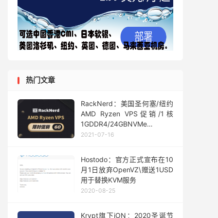
热门文章
RackNerd：美国圣何塞/纽约
AMD Ryzen VPS促销/1核
1GDDR4/24GBNVMe存
储/1Gbps端口2.5TB流量
2021-07-16
18.88美元/年
Hostodo：官方正式宣布在10
月1日放弃OpenVZ\赠送1USD
用于替换KVM服务
2020-08-25
Krypt旗下iON：2020圣诞节