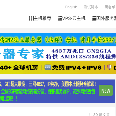
English
测试脚本
黑名单
主机推荐
VPS·云主机
国外服务



共 30 篇文章