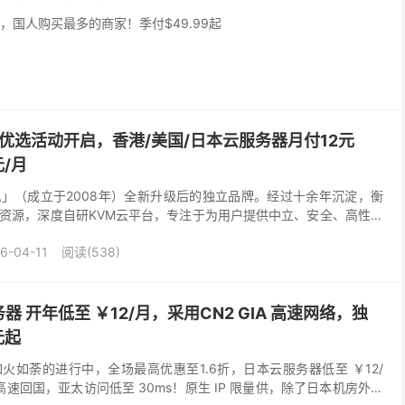
，国人购买最多的商家！季付$49.99起
外优选活动开启，香港/美国/日本云服务器月付12元
/月
」（成立于2008年）全新升级后的独立品牌。经过十余年沉淀，衡
资源，深度自研KVM云平台，专注于为用户提供中立、安全、高性能
服务器、物理裸机以及虚拟主机等多种产品形态。 所...
6-04-11
阅读(538)
 开年低至 ￥12/月，采用CN2 GIA 高速网络，独
元起
火如荼的进行中，全场最高优惠至1.6折，日本云服务器低至 ￥12/
A 高速回国，亚太访问低至 30ms！原生 IP 限量供，除了日本机房外，