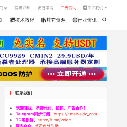

商家
投稿须知
友链申请
广告赞助
关注我们

器
技术教程
其它资源
行业资讯




联系我们
欢迎骚扰：承接代付、投稿、广告合作！
Telegram同步订阅
：
https://t.me/veidc_com
TG电报群
：
https://t.me/veidc
联系Q Q
：
点击此处对话