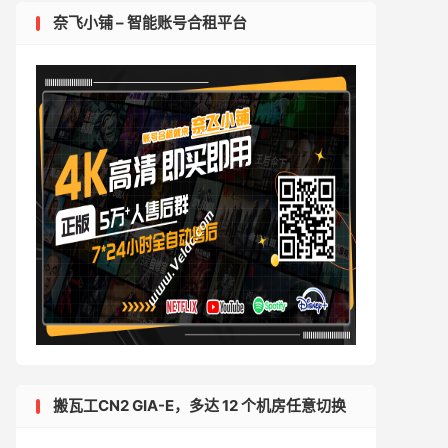
奈飞小铺 – 智能账号合租平台
搬瓦工CN2 GIA-E，多达 12 个机房任意切换