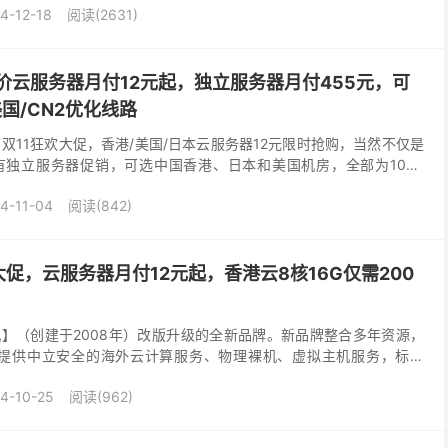
4-12-18
阅读(2631)
特价云服务器月付12元起，独立服务器月付455元，可
国/CN2优化线路
双11狂欢大促，香港/美国/日本云服务器12元限时抢购，当然不仅是
独立服务器促销，可选中国香港、日本和美国机房，全部为10M-
路，适合独立建站等应用，除了常规服务器促销...
4-11-04
阅读(842)
大促，云服务器月付12元起，香港云8核16G仅需200
】（创建于2008年）改版升级的全新品牌。新品牌整合多年资源，
，提供中立安全的海外云计算服务、物理裸机、虚拟主机服务，标配
CN2 GIA 高速网络。 衡天云近期推出...
4-10-25
阅读(962)