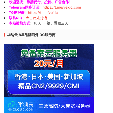
欢迎骚扰：承接代付、投稿、广告合作！
Telegram同步订阅
：
https://t.me/veidc_com
TG电报群
：
https://t.me/veidc
联系Q Q
：
点击此处对话
本站投稿方式
：
100元一篇，置顶三天！
华纳云,8年品牌海外IDC服务商