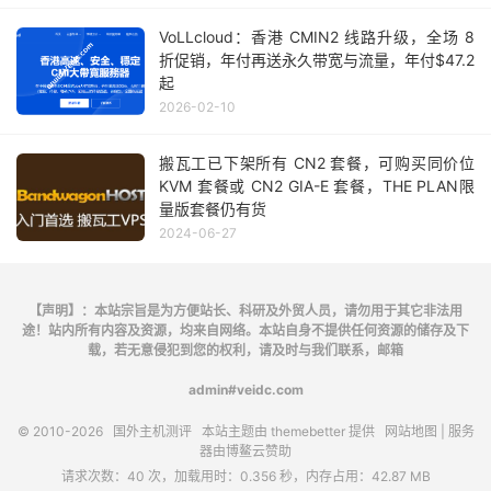
VoLLcloud：香港 CMIN2 线路升级，全场 8
折促销，年付再送永久带宽与流量，年付$47.2
起
2026-02-10
搬瓦工已下架所有 CN2 套餐，可购买同价位
KVM 套餐或 CN2 GIA-E 套餐，THE PLAN限
量版套餐仍有货
2024-06-27
【声明】：本站宗旨是为方便站长、科研及外贸人员，请勿用于其它非法用
途！站内所有内容及资源，均来自网络。本站自身不提供任何资源的储存及下
载，若无意侵犯到您的权利，请及时与我们联系，邮箱
admin#veidc.com
© 2010-2026
国外主机测评
本站主题由
themebetter
提供
网站地图
| 服务
器由
博鳌云
赞助
请求次数：40 次，加载用时：0.356 秒，内存占用：42.87 MB