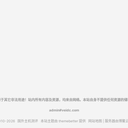
用于其它非法用途！站内所有内容及资源，均来自网络。本站自身不提供任何资源的储
admin#veidc.com
010-2026
国外主机测评
本站主题由
themebetter
提供
网站地图
| 服务器由
博鳌