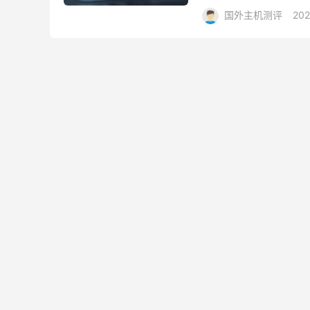
络CN2优化线路或30M
国外主机测评
202