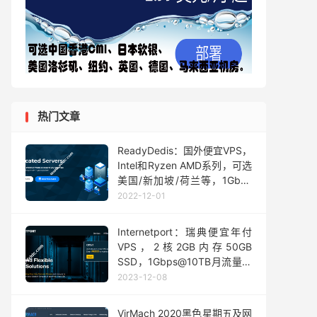
热门文章
ReadyDedis：国外便宜VPS，
Intel和Ryzen AMD系列，可选
美国/新加坡/荷兰等，1Gbps
带宽不限流量，月付4美元起
2022-12-01
Internetport：瑞典便宜年付
VPS，2核2GB内存50GB
SSD，1Gbps@10TB月流量，
年付€12
2023-12-08
VirMach 2020黑色星期五及网