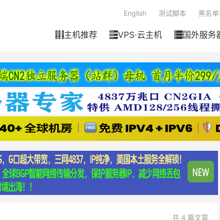
English
测试脚本
黑名单
主机推荐
VPS·云主机
国外服务



共 4 篇文章