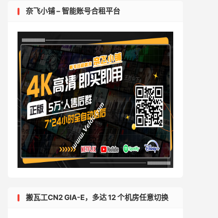
奈飞小铺 – 智能账号合租平台
搬瓦工CN2 GIA-E，多达 12 个机房任意切换