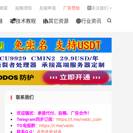

商家
投稿须知
友链申请
广告赞助
关注我们

器
技术教程
其它资源
行业资讯




联系我们
欢迎骚扰：承接代付、投稿、广告合作！
Telegram同步订阅
：
https://t.me/veidc_com
TG电报群
：
https://t.me/veidc
联系Q Q
：
点击此处对话