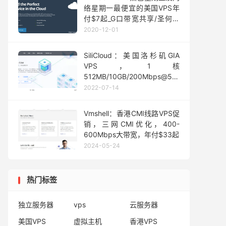
络星期一最便宜的美国VPS年
付$7起_G口带宽共享/圣何塞
等8机房
2020-12-01
SiliCloud：美国洛杉矶GIA
VPS，1核
512MB/10GB/200Mbps@500GB
流量，$16.9/年
2022-07-14
Vmshell：香港CMI线路VPS促
销，三网CMI优化，400-
600Mbps大带宽，年付$33起
2024-05-24
热门标签
独立服务器
vps
云服务器
美国VPS
虚拟主机
香港VPS