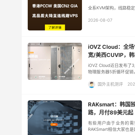
全系KVM架构，线路稳定
2026-08-07
iOVZ Cloud：
宽/美西CUVIP
iOVZ Cloud近日
物理服务器5折循环促销
之前的50M免费升级10
国外主机测评
202
RAKsmart：
路，月付89美元起
有些用户由于业务的需
RAKSmart相信大