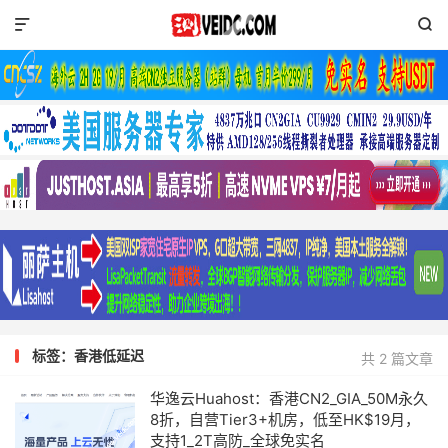


标签：香港低延迟
共 2 篇文章
华逸云Huahost：香港CN2_GIA_50M永久
8折，自营Tier3+机房，低至HK$19月，
支持1_2T高防_全球免实名