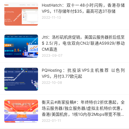
HostHatch：双十一48小时闪购，香港存储
VPS，1T存储年付$35，最高可选3T存储
2022-11-13
Jtti：洛杉矶机房促销，美国云服务器折后低至
$ 2.5/月，电信双向CN2/联通AS9929/移动
CMI直连
2023-09-07
PQHosting：抗投诉VPS主机推荐 以色列
VPS，月付3.77欧元起
2022-10-08
衡天云#商家投稿#：年终特价2折优惠起，全
场云服务器/独立服务器/虚拟主机特价优惠，
香港/美国机房，1核1G内存2Mbps带宽不限流
量，12元/月起
2022-01-11