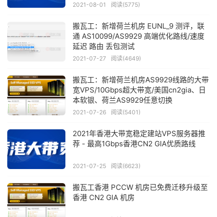
高速建站业务需求的免备案香港VPS云服
2021-08-01
阅读(5775)
务器推荐
搬瓦工：新增荷兰机房 EUNL_9 测评，联
通 AS10099/AS9929 高端优化路线/速度
延迟 路由 丢包测试
2021-07-27
阅读(4649)
搬瓦工：新增荷兰机房AS9929线路的大带
宽VPS/10Gbps超大带宽/美国cn2gia、日
本软银、荷兰AS9929任意切换
2021-07-26
阅读(5401)
2021年香港大带宽稳定建站VPS服务器推
荐 - 最高1Gbps香港CN2 GIA优质路线
2021-07-25
阅读(6623)
搬瓦工香港 PCCW 机房已免费迁移升级至
香港 CN2 GIA 机房