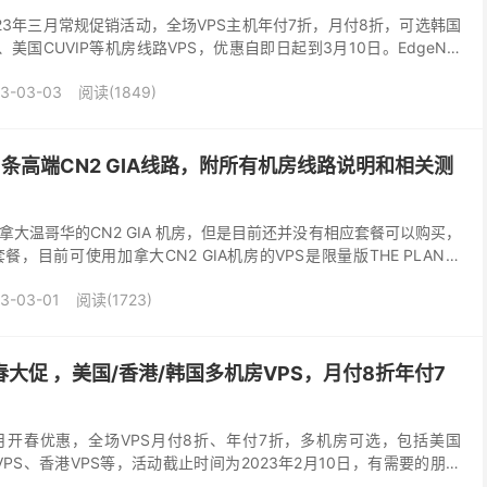
2023年三月常规促销活动，全场VPS主机年付7折，月付8折，可选韩国
、美国CUVIP等机房线路VPS，优惠自即日起到3月10日。EdgeNat
人商家，主要提供香港...
3-03-03
阅读(1849)
5条高端CN2 GIA线路，附所有机房线路说明和相关测
大温哥华的CN2 GIA 机房，但是目前还并没有相应套餐可以购买，
，目前可使用加拿大CN2 GIA机房的VPS是限量版THE PLAN套
也发布了相关测评，详情查看：搬瓦工...
3-03-01
阅读(1723)
开春大促 ，美国/香港/韩国多机房VPS，月付8折年付7
了二月开春优惠，全场VPS月付8折、年付7折，多机房可选，包括美国
N2 VPS、香港VPS等，活动截止时间为2023年2月10日，有需要的朋友
是一家成立于2019年...