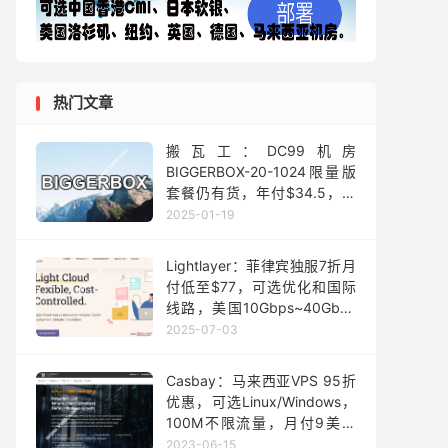
热门文章
搬瓦工：DC99机房
BIGGERBOX-20-1024限量版
套餐仍有货，年付$34.5，附
邀请码
2025-01-19
Lightlayer：菲律宾独服7折月
付低至$77，可选优化和国际
线路，美国10Gbps~40Gbps
服务器5折，日本VPS7折，月
2025-07-03
付$6.3
Casbay：马来西亚VPS 95折
优惠，可选Linux/Windows，
100M不限流量，月付9美元
起，三年付月付5.5美元起
2023-06-15