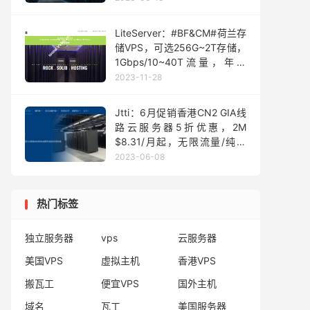
LiteServer：#BF&CM#荷兰存
储VPS，可选256G~2T存储，
1Gbps/10~40T流量，年付
€20起
2023-11-28
Jtti：6月促销香港CN2 GIA线
路云服务器5折优惠，2M
$8.31/月起，无限流量/纯净
IP/解锁流媒体
2023-06-08
热门标签
独立服务器
vps
云服务器
美国VPS
虚拟主机
香港VPS
搬瓦工
便宜VPS
国外主机
域名
瓦工
美国服务器