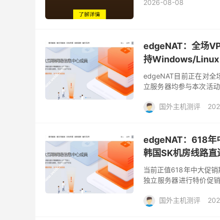
2026-08-08
edgeNAT：全场
持Windows/Lin
edgeNAT目前正在对
立服务器均参与本次活动
国IP可选）、美国西海岸洛
国外主机测评
202
edgeNAT：61
韩国SK机房线路直
当前正值618年中大促销
独立服务器进行特价促销
路（带原生韩国IPv4）、美
国外主机测评
202