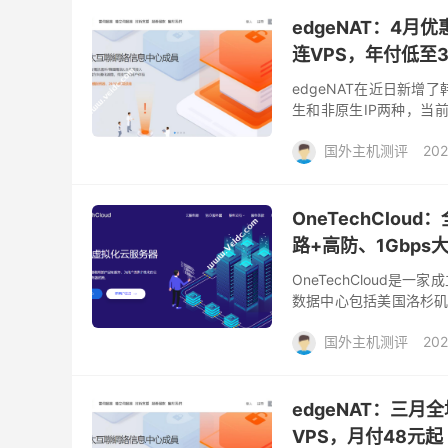
edgeNAT：4
连VPS，年付低至35
edgeNAT在近日新增了
生和非原生IP两种，当
起，非常适合建站、做远程办
国外主机测评
202
OneTechClou
路+高防、1Gbps
OneTechCloud是
数据中心包括美国洛杉矶和
全新的优惠促销活动，包括原生
国外主机测评
202
edgeNAT：三月
VPS，月付48元起