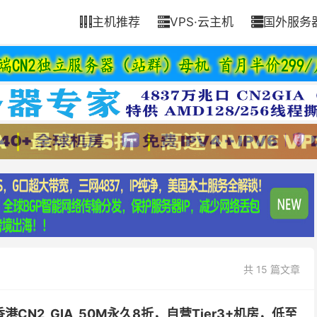
主机推荐
VPS·云主机
国外服务



共 15 篇文章
香港CN2_GIA_50M永久8折，自营Tier3+机房，低至