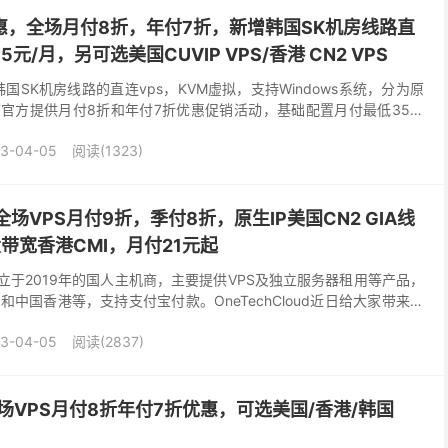
月优惠，全场月付8折，年付7折，新增韩国SK机房线路直
元/月，另可选美国CUVIP VPS/香港 CN2 VPS
韩国SK机房线路的直连vps，KVM虚拟，支持Windows系统，分为原
前官方提供月付8折和年付7折优惠促销活动，基础配置月付最低35元
公等用途。此外香港cn2+bg...
3-04-05
阅读(1323)
d：全场VPS月付9折，季付8折，原生IP美国CN2 GIA线
大带宽香港CMI，月付21元起
一家成立于2019年的国人主机商，主要提供VPS及独立服务器租用等产品，
中国香港等，支持支付宝付款。OneTechCloud近日给大家带来了
IP的美国cn2 gi...
3-04-05
阅读(2837)
全场VPS月付8折年付7折优惠，可选美国/香港/韩国