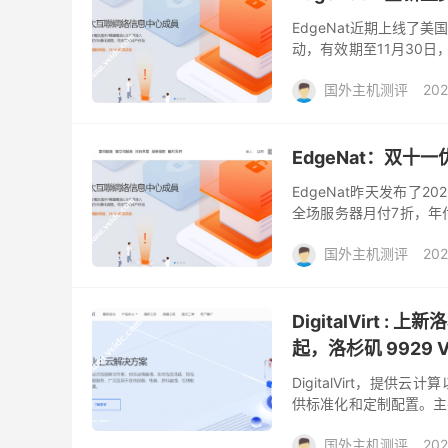
EdgeNat近期上线了
动，有效期至11月30日
主要提供香港和韩国的VP
国外主机测评
202
EdgeNat：双十
EdgeNat昨天发布了
全场服务器月付7折，年付
于韩国VPS或者韩国S系
国外主机测评
202
DigitalVirt 
起，洛杉矶 9929 
DigitalVirt，
供标准化和定制配置。主
杉矶四网9929VPS（速度还
国外主机测评
202