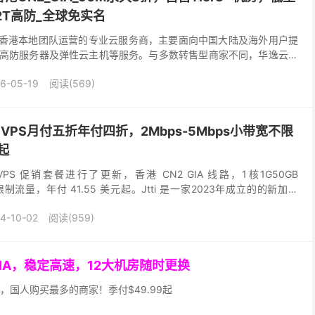
_2T高防_全球免实名
）是由香港本地团队运营的专业云服务商，主要面向中国大陆及海外用户提
、高防服务器及弹性云主机等服务。与多数转售型商家不同，华逸云坚
机房位于香港，采用 Tier3+ 级别基础...
6-05-19
阅读(569)
IA VPS月付五折年付四折，2Mbps-5Mbps小带宽不限
起
2 VPS 促销套餐进行了更新，香港 CN2 GIA 线路，1核1G50GB
限制流量，年付 41.55 美元起。Jtti 是一家2023年成立的的新加坡
4-10-02
阅读(959)
GIA，稳定高速，12大机房随时更换
，国人购买最多的商家！季付$49.99起