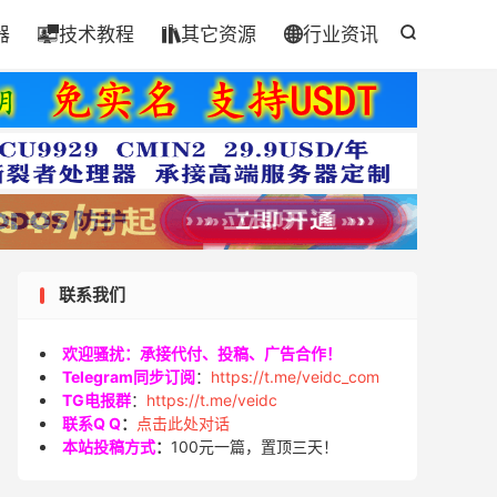
器
技术教程
其它资源
行业资讯




联系我们
欢迎骚扰：承接代付、投稿、广告合作！
Telegram同步订阅
：
https://t.me/veidc_com
TG电报群
：
https://t.me/veidc
联系Q Q
：
点击此处对话
本站投稿方式
：
100元一篇，置顶三天！