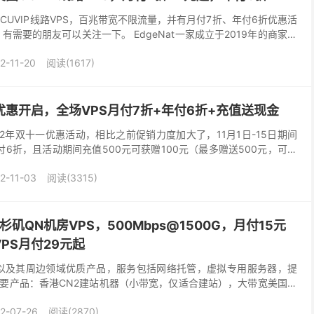
美国CUVIP线路VPS，百兆带宽不限流量，并有月付7折、年付6折优惠活
，有需要的朋友可以关注一下。 EdgeNat一家成立于2019年的商家，
S主机，分别在沙田和首尔...
2-11-20
阅读(1617)
一优惠开启，全场VPS月付7折+年付6折+充值送现金
2022年双十一优惠活动，相比之前促销力度加大了，11月1日-15日期间
6折，且活动期间充值500元可获赠100元（最多赠送500元，可用
列独立服务器账单），有需要韩国...
2-11-03
阅读(3315)
: 上新洛杉矶QN机房VPS，500Mbps@1500G，月付15元
VPS月付29元起
提供云计算以及其周边领域优质产品，服务包括网络托管，虚拟专用服务器，提
要产品：香港CN2建站机器（小带宽，仅适合建站），大带宽美国洛
不错，详情见：DigitalVi...
2-07-26
阅读(2870)