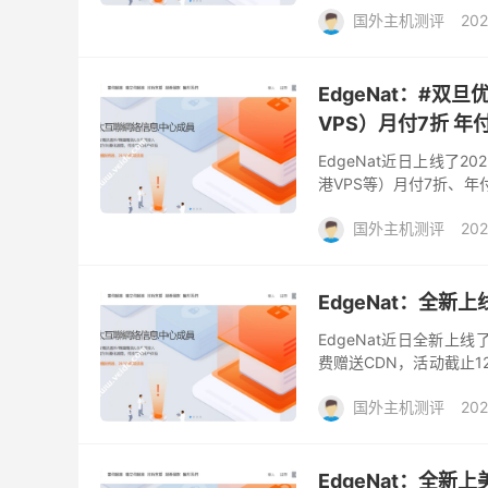
国外主机测评
202
EdgeNat：#双旦
VPS）月付7折 年
EdgeNat近日上线了2
港VPS等）月付7折、年付
仅199元，活动截止时间为2
国外主机测评
202
EdgeNat：全新
EdgeNat近日全新上
费赠送CDN，活动截止12
年的商家，主要提供香港和
国外主机测评
202
EdgeNat：全新