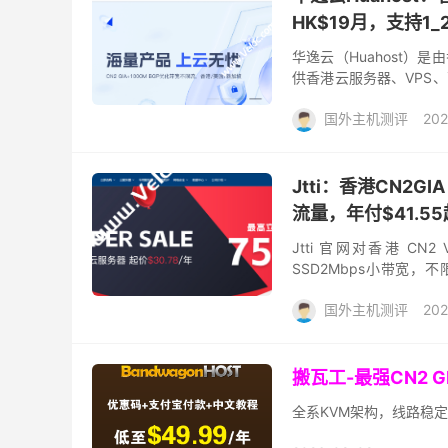
HK$19月，支持1
华逸云（Huahost
供香港云服务器、VPS
持自营机房与自建网络，核心
国外主机测评
202
Jtti：香港CN2G
流量，年付$41.55
Jtti 官网对香港 CN
SSD2Mbps小带宽，不
VPS 商家，有 bizfile...
国外主机测评
202
搬瓦工-最强CN2 
全系KVM架构，线路稳定