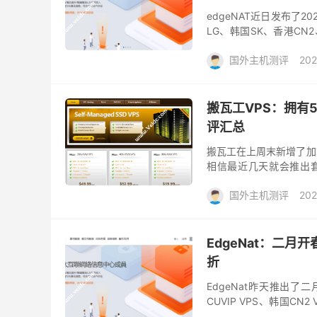
edgeNAT近日发布了
LG、韩国SK、香港CN2
是一家成立于2019年的国
国外主机测评
202
搬瓦工VPS：拥有
评汇总
搬瓦工在上周末新增了加拿
相信最近几天就会推出套餐
餐，前两天国外主机测评
国外主机测评
202
EdgeNat：二月
折
EdgeNat昨天推出
CUVIP VPS、韩国C
可以关注一下。EdgeNat