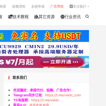

商家
投稿须知
友链申请
广告赞助
关注我们

器
技术教程
其它资源
行业资讯




联系我们
欢迎骚扰：承接代付、投稿、广告合作！
Telegram同步订阅
：
https://t.me/veidc_com
TG电报群
：
https://t.me/veidc
联系Q Q
：
点击此处对话