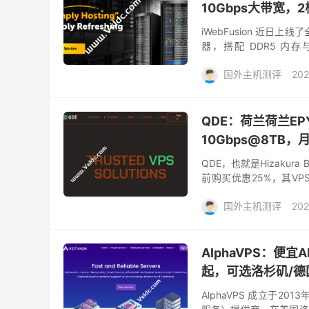
10Gbps大带宽，2
iWebFusion 近日上线了
器，搭配 DDR5 内
DC2（Psychz 数据中心..
国外主机测评
202
QDE：荷兰荷兰EPY
10Gbps@8TB，月
QDE，也就是Hizakur
前购买优惠25%，其VPS
128线程、主频2.5GHz、
国外主机测评
202
AlphaVPS：便宜
起，可选洛杉矶/德
AlphaVPS 成立于2