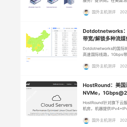
服务）提供商。在美国洛
供VPS、独立服务器、主机
国外主机测评
202
Dotdotnetwor
带宽/解锁多种流媒
Dotdotnetworks的
高速国际线路，1Gbps
一代AMD EPYC线程撕裂
国外主机测评
202
HostRound：美国
NVMe，1Gbps@
HostRound针对旗下
机房，机器提供IPv4+IPv
CPU，DDR5内存...
国外主机测评
202