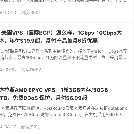
杉矶、纽约，欧洲保加利亚、德国、英国都有部署基础设施，主要提
托管等业务，商家VPS基于KVM虚...
5-10-20
阅读(490)
ks：美国VPS（国际BGP）怎么样，1Gbps-10Gbps大
体，年付$19.9起，月付产品首月6折优惠
国际BGP线路系列VPS是几个系列中最便宜的，接入了Arelion、Cogent等
带宽起步，最高10Gbps，分为限流量和不限流量类型，依旧采用最新
者处理器+...
4-09-02
阅读(1662)
达拉斯AMD EPYC VPS，1核3GB内存/50GB
2TB，免费DDoS 保护，月付$6.99起
云服务器进行了降价促销，HostRound云服务器开设在达拉斯databank
6，免费自带10Gbps防御(Up to 40Gbps)。宿主机采用AMD EPYC
4-08-10
阅读(821)