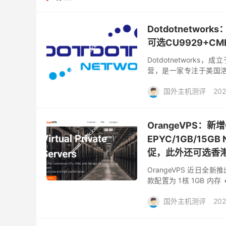
Dotdotnetwo
可选CU9929+CMI
Dotdotnetworks，
营，是一家专注于美国洛杉
Server）和相关基础设施.
国外主机测评
202
OrangeVPS：新增
EPYC/1GB/15G
促，此外还可选香港
OrangeVPS 近日全新
款配置为 1核 1GB 内存 
需 7.88 美元...
国外主机测评
202