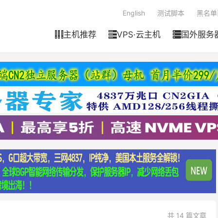
English
测试脚本
黑名单
主机推荐
VPS·云主机
国外服务



共 14 篇文章