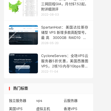
三网回程GIA，月付$7.52起，
附详细测评
2022-08-03
SpartanHost：美国达拉斯存
储型 VPS 新增多款高配型号，
最高 3000GB RAID10，1
核/1G内存/1T HDD/10Gbps带
2026-05-20
宽/3T流量，月付 $6起
CycloneServers：全场VPS云
服务器5折优惠，美国西雅图
VPS，2核1G内存1Gbps带宽
低至3.5美元/月
2022-11-04
热门标签
独立服务器
vps
云服务器
美国VPS
虚拟主机
香港VPS