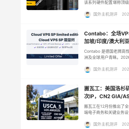
该系列硬件配置堪称顶级，搭
SSD 阵列，部署于...
国外主机测评
202
Contabo：全场V
加坡/印度/澳大利亚
Contabo 是德国老
洲及全球用户青睐。2026
年付享8.5折，力度非常
国外主机测评
202
搬瓦工：美国洛杉矶 
次IP，CN2 GIA/
搬瓦工在12月份推出了全
端电子商务和关键业务设
点满满！ 核心优势 SLA 保
国外主机测评
202