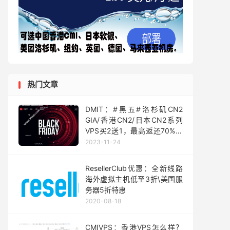
热门文章
DMIT：#黑五#洛杉矶CN2
GIA/香港CN2/日本CN2系列
VPS买2送1，最高返还70%账
户，三网GIA可选/KVM虚
2023-11-24
拟/10Gbps超大带宽
ResellerClub优惠：全新线路
海外虚拟主机低至3折\美国服
务器5折特惠
2020-08-18
CMIVPS：香港VPS怎么样？