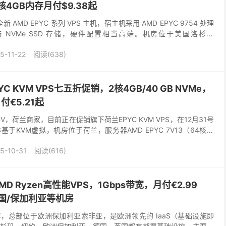
核4GB内存月付$9.38起
全新 AMD EPYC 系列 VPS 主机，宿主机采用 AMD EPYC 9754 处理
存与 NVMe SSD 存储，硬件配置相当高端。机房位于美国洛杉矶
.
5-11-22
阅读(638)
C KVM VPS七五折促销，2核4GB/40 GB NVMe，
付€5.21起
a BV，荷兰商家，目前正在促销旗下荷兰EPYC KVM VPS，在12月31号
基于KVM虚拟，机房位于荷兰，服务器AMD EPYC 7V13（64核、
加速...
5-10-31
阅读(616)
AMD Ryzen高性能VPS，1Gbps带宽，月付€2.99
国/保加利亚等机房
013年，总部位于欧洲保加利亚索非亚，是欧洲领先的 IaaS（基础设施即