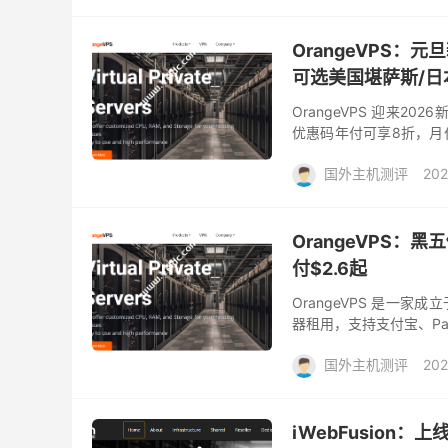
OrangeVPS：元
可选美国堪萨斯/日本
OrangeVPS 迎来20
优惠码年付可享8折，月付
（提供主机IP + Invoice
国外主机测评
202
OrangeVPS：
付$2.6起
OrangeVPS 是一家
器租用，支持支付宝、Pay
采用 AMD EPYC Milan CP
国外主机测评
202
iWebFusion：