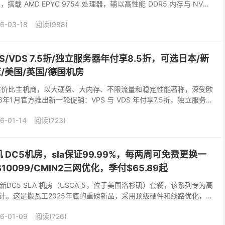
载 AMD EPYC 9754 处理器，辅以高性能 DDR5 内存与 NVMe
6-03-18
阅读(988)
PS/VDS 7.5折/独立服务器年付享8.5折，可选日本/新
/美国/英国/德国机房
牌高性价比主机商，以大硬盘、大内存、不限流量和稳定性能著称，深受欧
年1月官方推出新一轮促销：VPS 与 VDS 年付享7.5折，独立服务器
适合长期囤机或搭建高负载项目...
6-01-14
阅读(723)
DC5机房，sla保证99.99%，每两周可免费更换一
AS10099/CMIN2三网优化，季付$65.89起
新DC5 SLA 机房（USCA_5，位于美国洛杉矶）套餐，该系列专为高
计。这是搬瓦工2025年底的重磅新品，采用顶级硬件和线路优化，亮
证 99.99% 在线率：官...
6-01-09
阅读(726)