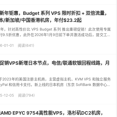
旦新年钜惠，Budget 系列 VPS 限时折扣 + 双倍流量，
/新加坡/中国香港机房，年付$23.2起
26新年，针对高性价比 VPS Budget 系列 推出重磅促销！此次使用专属
9.5折优惠，此外在2026年1月9日前下单并激活成功后，提交工单
号码）即可...
6-01-01
阅读(641)
黑五促销VPS新增日本节点，电信/联通软银回程线路，月
成立于2023年的美国注册主机商，主营虚拟主机、KVM VPS 和独立服务
Pal 和信用卡支付。新上线的日本机房（东京 SoftBank 数据中心）
...
5-12-05
阅读(794)
上线AMD EPYC 9754高性能VPS，洛杉矶DC2机房，