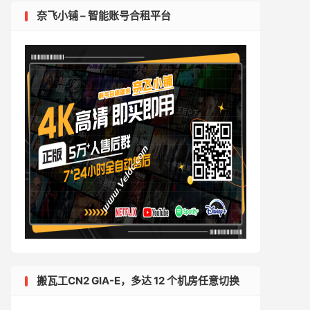
奈飞小铺 – 智能账号合租平台
搬瓦工CN2 GIA-E，多达 12 个机房任意切换