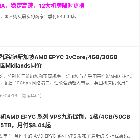
GIA，稳定高速，12大机房随时更换
，国人购买最多的商家！季付$49.99起
春季促销#新加坡AMD EPYC 2vCore/4GB/30GB
国Midlands同价
销VPS，分别位于新加坡和英国机房，新加坡节点采用高性能AMD EPYC
D 硬盘，配备 10Gbps 网络端口，性能强劲超大带宽；英国机房仍采用E5-
Gb...
6-04-16
阅读(401)
杉矶AMD EPYC 系列 VPS九折促销，2核/4GB/50GB
@5TB，月付$8.44起
其去年 11 月推出的 AMD EPYC 系列 VPS 发布了最新的 9 折优惠码。