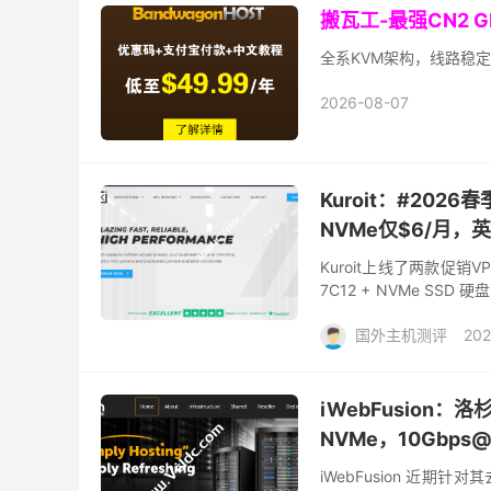
搬瓦工-最强CN2 
全系KVM架构，线路稳定
2026-08-07
Kuroit：#2026
NVMe仅$6/月，英
Kuroit上线了两款促
7C12 + NVMe SS
2690v4+SSD硬盘，默认1
国外主机测评
202
iWebFusion：洛
NVMe，10Gbps
iWebFusion 近期针对