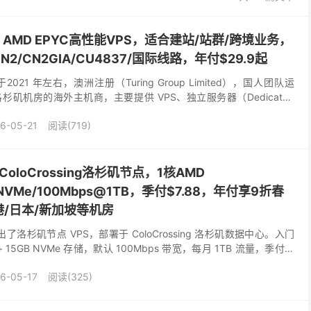
rks：AMD EPYC高性能VPS，适合建站/站群/跨境业务，
N2/CN2GIA/CU4837/国际线路，年付$29.9起
成立于2021 年左右，澳洲注册（Turing Group Limited），国人团队运
矶机房的海外主机商，主要提供 VPS、独立服务器（Dedicated
..
6-05-21
阅读(719)
ColoCrossing洛杉矶节点，1核AMD
B NVMe/100Mbps@1TB，季付$7.88，年付享9折春
/日本/新加坡等机房
推出了洛杉矶节点 VPS，部署于 ColoCrossing 洛杉矶数据中心。入门
+ 15GB NVMe 存储，默认 100Mbps 带宽，每月 1TB 流量，季付仅
6-05-17
阅读(325)