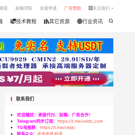

商家
投稿须知
友链申请
广告赞助
关注我们

器
技术教程
其它资源
行业资讯




联系我们
欢迎骚扰：承接代付、投稿、广告合作！
Telegram同步订阅
：
https://t.me/veidc_com
TG电报群
：
https://t.me/veidc
联系Q Q
：
点击此处对话