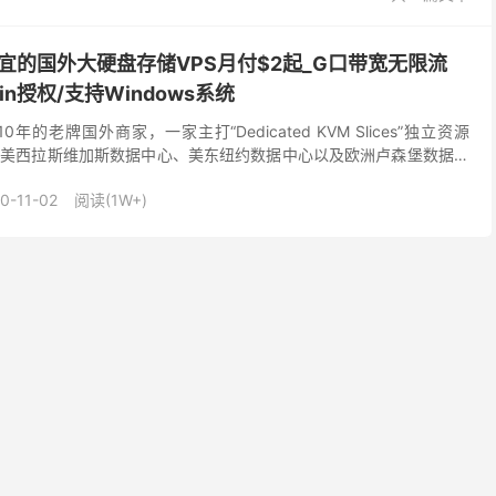
便宜的国外大硬盘存储VPS月付$2起_G口带宽无限流
min授权/支持Windows系统
0年的老牌国外商家，一家主打“Dedicated KVM Slices”独立资源
，有美西拉斯维加斯数据中心、美东纽约数据中心以及欧洲卢森堡数据中
国拉斯维加斯、纽约数据...
0-11-02
阅读(1W+)