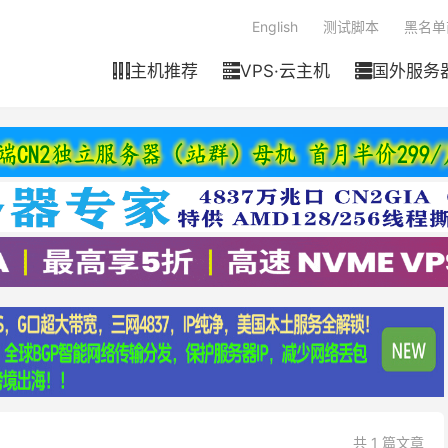
English
测试脚本
黑名单
主机推荐
VPS·云主机
国外服务



共 1 篇文章