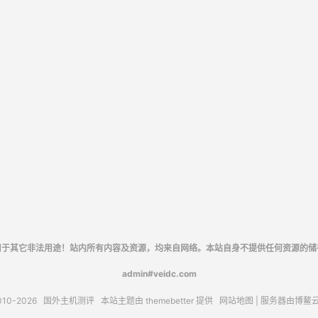
用于其它非法用途！站内所有内容及资源，均来自网络。本站自身不提供任何资源的储
admin#veidc.com
010-2026
国外主机测评
本站主题由
themebetter
提供
网站地图
| 服务器由
博鳌