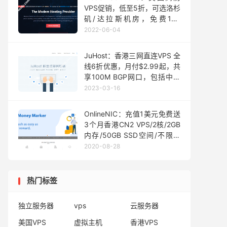
VPS促销，低至5折，可选洛杉
矶/达拉斯机房，免费1TB
DDOS防御，月付2.5美元起
2022-06-04
JuHost：香港三网直连VPS 全
线6折优惠，月付$2.99起，共
享100M BGP网口，包括中国
内地方向
2023-03-16
OnlineNIC：充值1美元免费送
3个月香港CN2 VPS/2核/2GB
内存/50GB SSD空间/不限流
量/3Mbps端口/DDOS/KVM
2020-08-28
热门标签
独立服务器
vps
云服务器
美国VPS
虚拟主机
香港VPS