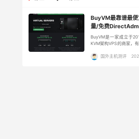
BuyVM最靠谱最
量/免费DirectAd
BuyVM是一家成立于201
KVM架构VPS的商家
心VPS可以选择！其中美
国外主机测评
202