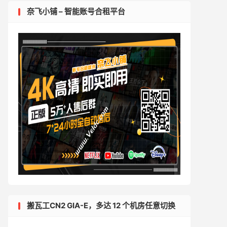
奈飞小铺 – 智能账号合租平台
搬瓦工CN2 GIA-E，多达 12 个机房任意切换