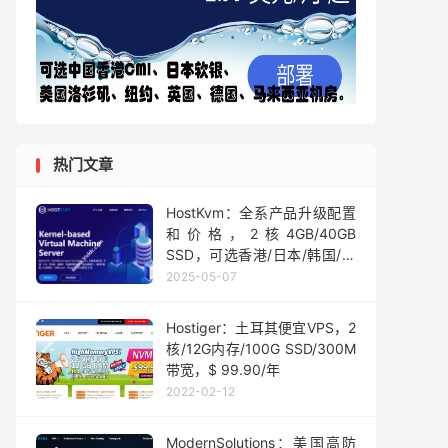
热门文章
HostKvm：全系产品升级配置
和价格，2核4GB/40GB
SSD，可选香港/日本/韩国/美
国优化线路，月付$6.4起
2025-05-07
Hostiger：土耳其便宜VPS，2
核/12G内存/100G SSD/300M
带宽，$ 99.90/年
2022-02-12
ModernSolutions：美国高防