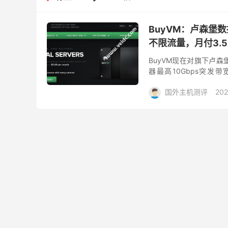
BuyVM：卢森堡数
不限流量，月付3.
BuyVM现在对旗下卢森
器最高10Gbps突发带
5900X，依然是NVMe 
国外主机测评
202