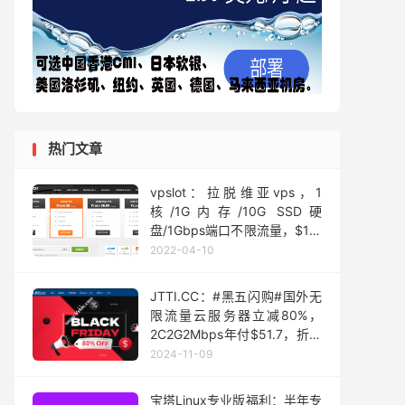
热门文章
vpslot：拉脱维亚vps，1
核/1G内存/10G SSD硬
盘/1Gbps端口不限流量，$10/
月起
2022-04-10
JTTI.CC：#黑五闪购#国外无
限流量云服务器立减80%，
2C2G2Mbps年付$51.7，折后
月付约$4.3，可选美国洛杉矶/
2024-11-09
香港/新加坡
宝塔Linux专业版福利：半年专