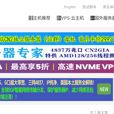
English
测试脚本
黑名单
主机推荐
VPS·云主机
国外服务



共 1 篇文章