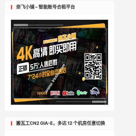
奈飞小铺 – 智能账号合租平台
搬瓦工CN2 GIA-E，多达 12 个机房任意切换