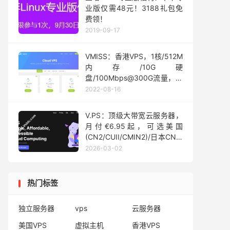
业版仅需48元！3188礼包免
费领！
2019-09-17
VMISS：香港VPS，1核/512M
内存/10G硬
盘/100Mbps@300G流量，月
付3.5加元起
2022-08-16
V.PS：顶级大带宽云服务器，
月付€6.95起，可选美国
(CN2/CUII/CMIN2)/日本CN2/
软银/IIJ/新加坡CN2/德国/荷
2026-03-02
兰/CN2+CUII/英国CUII等线路
热门标签
独立服务器
vps
云服务器
美国VPS
虚拟主机
香港VPS