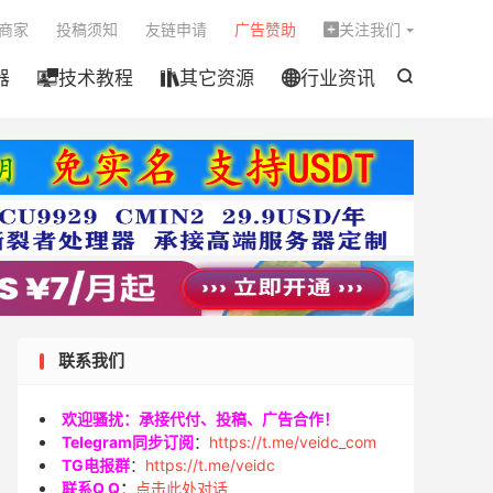

商家
投稿须知
友链申请
广告赞助
关注我们

器
技术教程
其它资源
行业资讯




联系我们
欢迎骚扰：承接代付、投稿、广告合作！
Telegram同步订阅
：
https://t.me/veidc_com
TG电报群
：
https://t.me/veidc
联系Q Q
：
点击此处对话