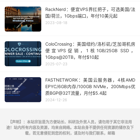
RackNerd：便宜VPS界扛把子，可选美国/法
国/荷兰，1Gbps端口，年付10美元起
2023-08-18
ColoCrossing：美国纽约/洛杉矶/芝加哥机房
便宜VPS促销，1核1GB/25GB SSD，
1Gbps@20TB，年付$10起
2025-07-23
FASTNETWORK：美国云服务器，4核AMD
EPYC/6GB内存/100GB NVMe，200Mbps优
质BGP@32T流量，月付$5.4起
2024-12-26
【声明】：本站宗旨是为方便站长、科研及外贸人员，请勿用于其它非法用
途！站内所有内容及资源，均来自网络。本站自身不提供任何资源的储存及下
载，若无意侵犯到您的权利，请及时与我们联系，邮箱