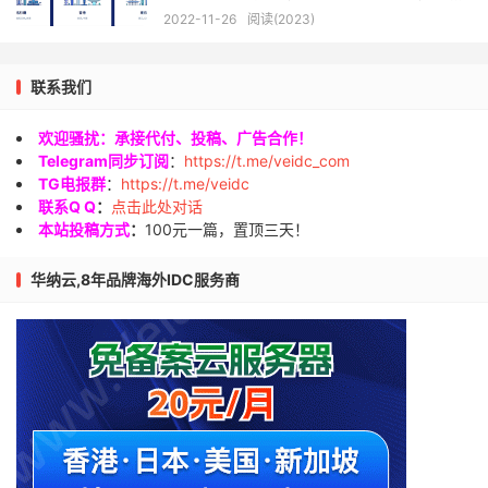
$36.9
2022-11-26
阅读(2023)
联系我们
欢迎骚扰：承接代付、投稿、广告合作！
Telegram同步订阅
：
https://t.me/veidc_com
TG电报群
：
https://t.me/veidc
联系Q Q
：
点击此处对话
本站投稿方式
：
100元一篇，置顶三天！
华纳云,8年品牌海外IDC服务商