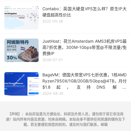
Contabo：英国大硬盘VPS怎么样？原生IP大
硬盘超高性价比
2022-05-28
JustHost：荷兰Amsterdam AMS3机房VPS最
高7折优惠，300M-1Gbps带宽@不限流量/免
费换IP
2026-07-01
BageVM：德国大带宽VPS七折优惠，1核AMD
Ryzen7950X/1GB/20GB/5Gbps@4TB，月付
$1.8起，支持DNS 解锁
Netflix/Disney+/Youtube Premium/ChatGPT
2024-08-20
等
【声明】：本站宗旨是为方便站长、科研及外贸人员，请勿用于其它非法用
途！站内所有内容及资源，均来自网络。本站自身不提供任何资源的储存及下
载，若无意侵犯到您的权利，请及时与我们联系，邮箱