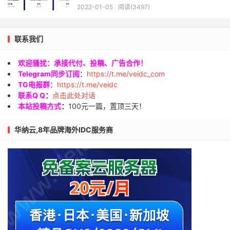
元/年起
2022-01-05
阅读(3497)
联系我们
欢迎骚扰：承接代付、投稿、广告合作！
Telegram同步订阅
：
https://t.me/veidc_com
TG电报群
：
https://t.me/veidc
联系Q Q
：
点击此处对话
本站投稿方式
：
100元一篇，置顶三天！
华纳云,8年品牌海外IDC服务商