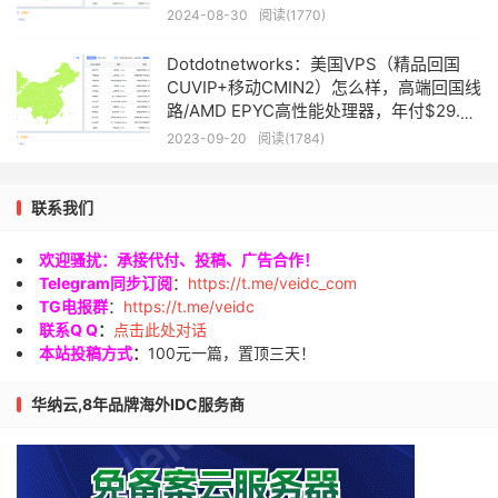
付$29.9起
2024-08-30
阅读(1770)
Dotdotnetworks：美国VPS（精品回国
CUVIP+移动CMIN2）怎么样，高端回国线
路/AMD EPYC高性能处理器，年付$29.9
起
2023-09-20
阅读(1784)
联系我们
欢迎骚扰：承接代付、投稿、广告合作！
Telegram同步订阅
：
https://t.me/veidc_com
TG电报群
：
https://t.me/veidc
联系Q Q
：
点击此处对话
本站投稿方式
：
100元一篇，置顶三天！
华纳云,8年品牌海外IDC服务商