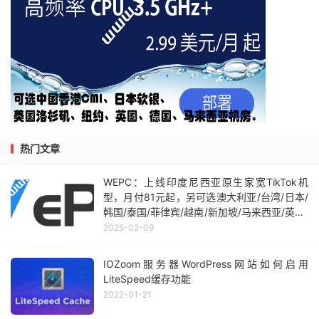
热门文章
WEPC：上线印度尼西亚原生家宽TikTok机
型，月付81元起，另可选澳大利亚/台湾/日本/
韩国/泰国/菲律宾/越南/新加坡/马来西亚/英国/
德国/美国等机房
2025-02-09
IOZoom服务器WordPress网站如何启用
LiteSpeed缓存功能
2022-01-21