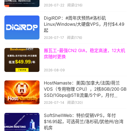
2026-07-22
阅读(216)
DigiRDP：#周年庆预热#洛杉矶
Linux/Windows/大硬盘VPS，月付$4.49
起
2026-07-17
阅读(176)
搬瓦工-最强CN2 GIA，稳定高速，12大机
房随时更换
2026-08-09
HostNamaste：美国/加拿大/法国/荷兰
VDS（专用物理 CPU），2核8GB/200 GB
SSD/1Gbps@5TB流量/5个IP，月付
$25.99起
2026-07-14
阅读(120)
SoftShellWeb：特价促销VPS，年付
$16.95起，可选荷兰/洛杉矶/犹他州/台湾
机房