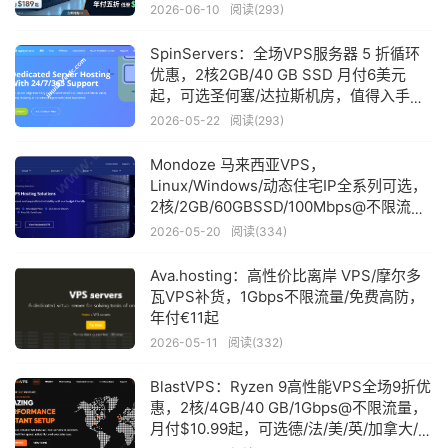
国/荷兰五大机房
2026-06-10
阅读(293)
SpinServers：全场VPS服务器 5 折循环
优惠，2核2GB/40 GB SSD 月付6美元
起，可选圣何塞/达拉斯机房，值得入手
吗？
2026-05-22
阅读(293)
Mondoze 马来西亚VPS，
Linux/Windows/动态住宅IP全系列可选，
2核/2GB/60GBSSD/100Mbps@不限流
量，月付$8.33起
2026-05-20
阅读(334)
Ava.hosting：高性价比离岸 VPS/摩尔多
瓦VPS补货，1Gbps不限流量/免费高防，
年付€11起
2026-05-11
阅读(332)
BlastVPS：Ryzen 9高性能VPS全场9折优
惠，2核/4GB/40 GB/1Gbps@不限流量，
月付$10.99起，可选德/法/美/英/加拿大/新