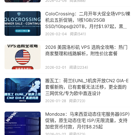
2026-02-06
阅读(688)
ColoCrossing：二月开年大促全场VPS/裸
机云五折促销，1核1GB/25GB
SSD/1Gbps@20TB，月付$1.97起，黑五
促销VPS年付$11.99起
2026-02-04
阅读(541)
2026 美国洛杉矶 VPS 选购全攻略：热门
商家整理和线路解析，附性价比套餐
2026-02-01
阅读(2234)
搬瓦工：荷兰EUNL_1机房开放CN2 GIA-E
套餐新购，已有套餐无法迁移，更全面的
三网优化/专为欧中直连设计
2026-01-28
阅读(723)
Mondoze：马来西亚动态住宅服务器(ISP)
促销，原生动态住宅 ISP/无限流量，支持
加密货币付款，月付$8.25起
2026-01-22
阅读(573)