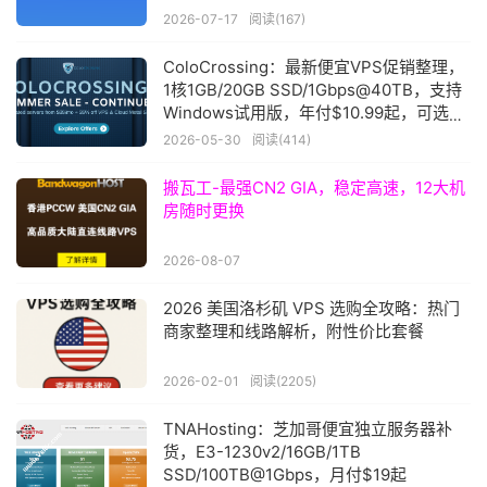
2026-07-17
阅读(167)
ColoCrossing：最新便宜VPS促销整理，
1核1GB/20GB SSD/1Gbps@40TB，支持
Windows试用版，年付$10.99起，可选美
国/爱尔兰
2026-05-30
阅读(414)
搬瓦工-最强CN2 GIA，稳定高速，12大机
房随时更换
2026-08-07
2026 美国洛杉矶 VPS 选购全攻略：热门
商家整理和线路解析，附性价比套餐
2026-02-01
阅读(2205)
TNAHosting：芝加哥便宜独立服务器补
货，E3-1230v2/16GB/1TB
SSD/100TB@1Gbps，月付$19起