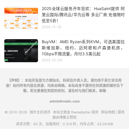
2025全球云服务开年狂欢：HuaSaint提供 阿
里云国际/腾讯云/华为云等 多云厂商 充值限时
低至5折！
2024-11-10
BuyVM：AMD Ryzen系列KVM，可选美国拉
斯维加斯、纽约、迈阿密和卢森堡机房，
1Gbps不限流量，月付3.5美元起
2022-10-09
【声明】：本站宗旨是为方便站长、科研及外贸人员，请勿用于其它非法用
途！站内所有内容及资源，均来自网络。本站自身不提供任何资源的储存及下
载，若无意侵犯到您的权利，请及时与我们联系，邮箱
admin#veidc.com
© 2010-2026
国外主机测评
本站主题由
themebetter
提供
网站地图
| 服务
器由
博鳌云
赞助
请求次数：40 次，加载用时：0.316 秒，内存占用：43.06 MB