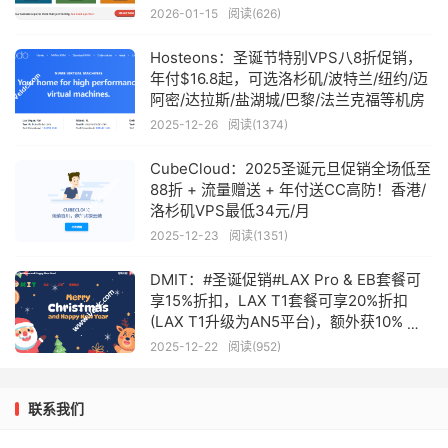
2026-01-15
阅读(626)
Hosteons：圣诞节特别VPS八8折促销，
年付$16.8起，可选洛杉矶/波特兰/纽约/迈
阿密/达拉斯/盐湖城/巴黎/法兰克福等机房
2025-12-26
阅读(1374)
CubeCloud：2025圣诞元旦促销全场低至
88折 + 流量赠送 + 年付送CC高防！香港/
洛杉矶VPS最低34元/月
2025-12-23
阅读(1351)
DMIT：#圣诞促销#LAX Pro & EB套餐可
享15%折扣，LAX T1套餐可享20%折扣
(LAX T1升级为AN5平台)，额外获10% 账
户信用返现
2025-12-22
阅读(952)
联系我们