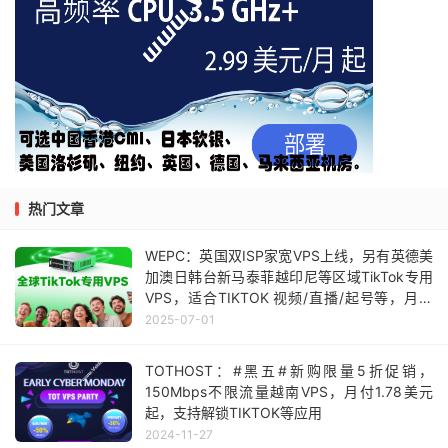
热门文章
WEPC：英国双ISP家宽VPS上线，另有英德美
加澳日韩台新马泰菲越印尼等区域TikTok专用
VPS，适合TIKTOK 视频/直播/起号等，月付
62元
2025-07-01
TOTHOST：#黑五#新购限量5折促销，
150Mbps不限流量越南VPS，月付1.78美元
起，支持解锁TIKTOK等应用
2024-11-27