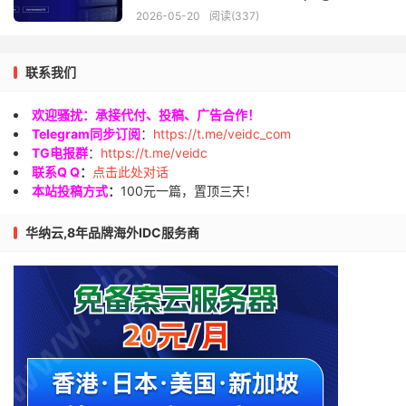
量，月付$8.33起
2026-05-20
阅读(337)
联系我们
欢迎骚扰：承接代付、投稿、广告合作！
Telegram同步订阅
：
https://t.me/veidc_com
TG电报群
：
https://t.me/veidc
联系Q Q
：
点击此处对话
本站投稿方式
：
100元一篇，置顶三天！
华纳云,8年品牌海外IDC服务商