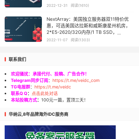
2022-12-31
阅读(1610)
NextArray：美国独立服务器双11特价优
惠，可选美国达拉斯和威斯康星州机房，
2*E5-2620/32G内存/1 TB SSD，
1Gbps@30 TB，年付299.99美元
2022-11-07
阅读(1303)
联系我们
欢迎骚扰：承接代付、投稿、广告合作！
Telegram同步订阅
：
https://t.me/veidc_com
TG电报群
：
https://t.me/veidc
联系Q Q
：
点击此处对话
本站投稿方式
：
100元一篇，置顶三天！
华纳云,8年品牌海外IDC服务商