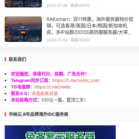
付30美元起
2022-11-25
阅读(2357)
RAKsmart：双11特惠，海外服务器特价促
销，可选香港/美国/日本/韩国/新加坡机
房，多IP站群/DDOS高防御服务器/大带宽
服务器低至30美元/月
2022-11-02
阅读(1343)
联系我们
欢迎骚扰：承接代付、投稿、广告合作！
Telegram同步订阅
：
https://t.me/veidc_com
TG电报群
：
https://t.me/veidc
联系Q Q
：
点击此处对话
本站投稿方式
：
100元一篇，置顶三天！
华纳云,8年品牌海外IDC服务商