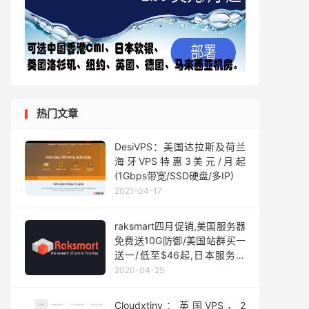
热门文章
DesiVPS：美国达拉斯及荷兰
海牙VPS特惠3美元/月起
(1Gbps带宽/SSD硬盘/多IP)
2021-04-17
raksmart四月促销,美国服务器
免费送10G防御/美国站群买一
送一/低至$46起,日本服务器
$99起/cn2+软银直连
2020-04-25
Cloudxtiny：英国VPS，2