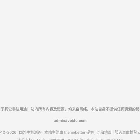
用于其它非法用途！站内所有内容及资源，均来自网络。本站自身不提供任何资源的储
admin#veidc.com
010-2026
国外主机测评
本站主题由
themebetter
提供
网站地图
| 服务器由
博鳌