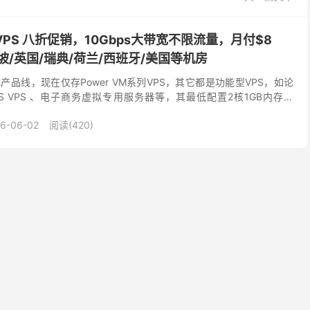
全场VPS 八折促销，10Gbps大带宽不限流量，月付$8
坡/英国/瑞典/荷兰/西班牙/美国等机房
经过优化产品线，现在仅存Power VM系列VPS，其它都是功能型VPS，如论
MS VPS 、电子商务虚拟专用服务器等，其最低配置2核1GB内存、
bps网络端...
6-06-02
阅读(420)