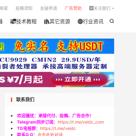

商家
投稿须知
友链申请
广告赞助
关注我们

器
技术教程
其它资源
行业资讯




联系我们
欢迎骚扰：承接代付、投稿、广告合作！
Telegram同步订阅
：
https://t.me/veidc_com
TG电报群
：
https://t.me/veidc
联系Q Q
：
点击此处对话