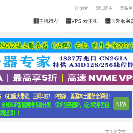
English
测试脚本
黑名单
主机推荐
VPS·云主机
国外服务



共 1 篇文章