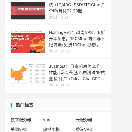
核/1G/40G SSD/1T/1Gbps/1
个IP/月付$2.99起
2021-12-21
HostingViet：越南VPS，6折
开年优惠，150Mbps端口@不
限流量/免费10Gbps防御，月
付22元起
2024-02-22
Justhost：日本机房怎么样，
性能/延迟/丢包/路由测试/IP质
量检测/TikTok、ChatGPT等
解锁测试
2024-08-27
热门标签
独立服务器
vps
云服务器
美国VPS
虚拟主机
香港VPS