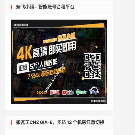
奈飞小铺 – 智能账号合租平台
搬瓦工CN2 GIA-E，多达 12 个机房任意切换