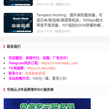
2023-01-18
阅读(2321)
Tempest Hosting：国外高防服务器，可
选日本/新加坡/美国等机房，10Gbps超大
带宽不限流量，10T级别DDOS防御秒解，
月付39美元起
2022-11-21
阅读(2047)
联系我们
欢迎骚扰：承接代付、投稿、广告合作！
Telegram同步订阅
：
https://t.me/veidc_com
TG电报群
：
https://t.me/veidc
联系Q Q
：
点击此处对话
本站投稿方式
：
100元一篇，置顶三天！
华纳云,8年品牌海外IDC服务商