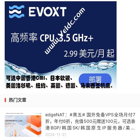
热门文章
edgeNAT：#黑五# 国外免备VPS全场月付7
折，年付6折，充值500元赠送100元，可选香
港BGP/韩国SK/韩国原生IP服务器/美国
AS4837等，月付28元起
2024-11-21