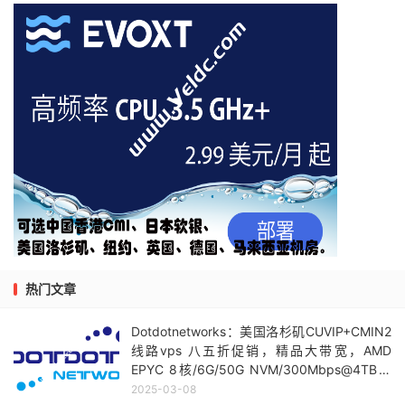
热门文章
Dotdotnetworks：美国洛杉矶CUVIP+CMIN2
线路vps 八五折促销，精品大带宽，AMD
EPYC 8核/6G/50G NVM/300Mbps@4TB，
月付$16.9起
2025-03-08