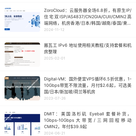
ZoroCloud：云服务器全场6.8折，有原生IP/
住宅双ISP/AS4837/CN2GIA/CUII/CMIN2高
端网络，机房香港/日本/韩国/越南/泰国/柬埔
寨/美国等
2024-11-12
搬瓦工 IPv6 地址使用相关教程/支持套餐和机
房整理
2025-02-01
Digital-VM：国外便宜VPS循环6.5折优惠，1-
10Gbps带宽不限流量，月付$2.6起，可选美
国/日本/新加坡/荷兰等机房
2023-07-26
DMIT：美国洛杉矶 Eyeball 套餐补货，
1Gbps-10Gbps大带宽/三网回程移动
CMIN2，年付$39.9起
2024-06-21