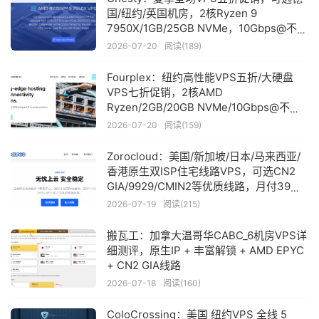
国/纽约/英国机房，2核Ryzen 9
7950X/1GB/25GB NVMe，10Gbps@不限
流量，月付$2.1起
2026-07-20
阅读(189)
Fourplex：纽约高性能VPS五折/大硬盘
VPS七折促销，2核AMD
Ryzen/2GB/20GB NVMe/10Gbps@不限
流量，月付$3.5起
2026-07-20
阅读(159)
Zorocloud：美国/新加坡/日本/马来西亚/
香港原生双ISP住宅线路VPS，可选CN2
GIA/9929/CMIN2等优质线路，月付39元
起
2026-07-19
阅读(215)
搬瓦工：加拿大温哥华CABC_6机房VPS详
细测评，原生IP + 丰富解锁 + AMD EPYC
+ CN2 GIA线路
2026-07-18
阅读(160)
ColoCrossing：美国 纽约VPS 全线 5