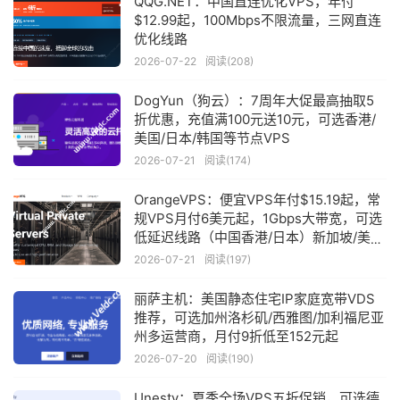
QQG.NET：中国直连优化VPS，年付
$12.99起，100Mbps不限流量，三网直连
优化线路
2026-07-22
阅读(208)
DogYun（狗云）：7周年大促最高抽取5
折优惠，充值满100元送10元，可选香港/
美国/日本/韩国等节点VPS
2026-07-21
阅读(174)
OrangeVPS：便宜VPS年付$15.19起，常
规VPS月付6美元起，1Gbps大带宽，可选
低延迟线路（中国香港/日本）新加坡/美国
机房
2026-07-21
阅读(197)
丽萨主机：美国静态住宅IP家庭宽带VDS
推荐，可选加州洛杉矶/西雅图/加利福尼亚
州多运营商，月付9折低至152元起
2026-07-20
阅读(190)
Unesty：夏季全场VPS五折促销，可选德