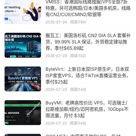
VMISS：香港国际线路独服/VPS全部7折
特惠，另可选韩国/日本/美国多机房，线路
有CN2/CUII/CMIN2/软银等
2026-07-24
阅读(184)
搬瓦工：美国洛杉矶 CN2 GIA SLA 套餐补
货，99.99% SLA 保证，外贸稳定建站推
荐，季付$65.89起
2026-07-23
阅读(152)
ByteVirt：上新日本双ISP原生IP，日本双
ISP家宽VPS，适合TikTok直播运营业务，
季付$25起
2026-07-23
阅读(148)
BuyVM：老牌高性价比 VPS，可选瑞士/
拉斯维加斯/纽约/迈阿密机房，10Gbps不
限流量，月付 $3起
2026-07-22
阅读(149)