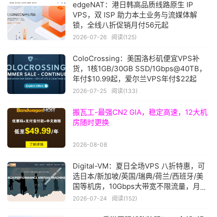
edgeNAT：港日韩高品质线路原生 IP
VPS，双 ISP 助力本土业务与流媒体解
锁，全线八折促销月付56元起
2026-07-26
阅读(125)
ColoCrossing：美国洛杉矶便宜VPS补
货，1核1GB/30GB SSD/1Gbps@40TB，
年付$10.99起，爱尔兰VPS年付$22起
2026-07-25
阅读(133)
搬瓦工-最强CN2 GIA，稳定高速，12大机
房随时更换
2026-08-08
Digital-VM：夏日全场VPS 八折特惠，可
选日本/新加坡/英国/瑞典/荷兰/西班牙/美
国等机房，10Gbps大带宽不限流量，月付
$8起
2026-07-24
阅读(152)