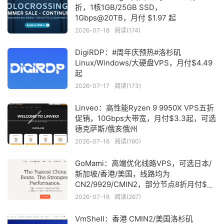
折，1核1GB/25GB SSD，
1Gbps@20TB，月付 $1.97 起
2026-07-18
阅读(174)
DigiRDP：#周年庆预热#洛杉矶
Linux/Windows/大硬盘VPS，月付$4.49
起
2026-07-17
阅读(173)
Linveo：高性能Ryzen 9 9950X VPS五折
促销，10Gbps大带宽，月付$3.3起，可选
德克萨斯/俄亥俄州
2026-07-16
阅读(160)
GoMami：高端优化线路VPS，可选日本/
新加坡/香港/美国，线路均为
CN2/9929/CMIN2，部分节点8折月付$23
起
2026-07-16
阅读(267)
VmShell：香港 CMIN2/美国洛杉矶