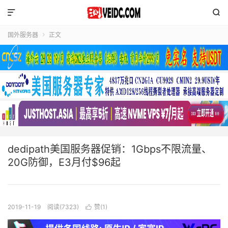


国外服务器
正文

dedipath美国服务器促销：1Gbps不限流量、
20G防御，E3月付$96起
2019-11-19
阅读(7323)
赞(
1
)
