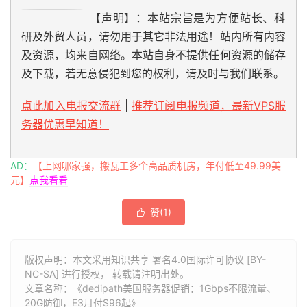
【声明】：本站宗旨是为方便站长、科
研及外贸人员，请勿用于其它非法用途！站内所有内容
及资源，均来自网络。本站自身不提供任何资源的储存
及下载，若无意侵犯到您的权利，请及时与我们联系。
点此加入电报交流群
|
推荐订阅电报频道，最新VPS服
务器优惠早知道！
AD：
【上网哪家强，搬瓦工多个高品质机房，年付低至49.99美
元】
点我看看
赞(
1
)

版权声明：本文采用知识共享 署名4.0国际许可协议 [BY-
NC-SA] 进行授权， 转载请注明出处。
文章名称：《dedipath美国服务器促销：1Gbps不限流量、
20G防御，E3月付$96起》