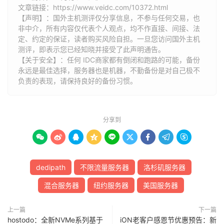
文章链接：
https://www.veidc.com/10372.html
【声明】：国外主机测评仅分享信息，不参与任何交易，也
非中介，所有内容仅代表个人观点，均不作直接、间接、法
定、约定的保证，读者购买风险自担。一旦您访问国外主机
测评，即表示您已经知晓并接受了此声明通告。
【关于安全】：任何 IDC商家都有倒闭和跑路的可能，备份
永远是最佳选择，服务器也是机器，不勤备份是对自己极不
负责的表现，请保持良好的备份习惯。
分享到









dedipath
不限流量服务器
洛杉矶服务器
混合服务器
纽约服务器
美国服务器
上一篇
下一篇
hostodo：全新NVMe系列基于
iON老客户感恩节优惠预告：新