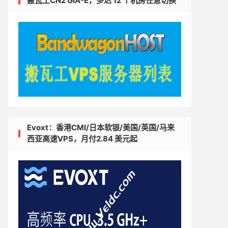
搬瓦工CN2 GIA-E，多达 12 个机房任意切换
Evoxt：香港CMI/日本软银/美国/英国/马来
西亚高速VPS，月付2.84 美元起