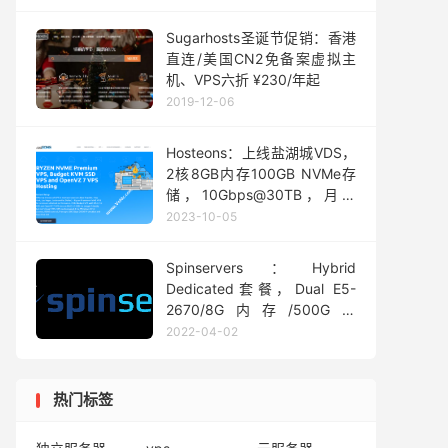
Sugarhosts圣诞节促销：香港
直连/美国CN2免备案虚拟主
机、VPS六折 ¥230/年起
2019-12-06
Hosteons：上线盐湖城VDS，
2核8GB内存100GB NVMe存
储，10Gbps@30TB，月付
$8.99起
2023-10-05
Spinservers：Hybrid
Dedicated套餐，Dual E5-
2670/8G内存/500G存
储/10TB月流量可选圣何塞/达
2022-04-02
拉斯机房，$19/月起
热门标签