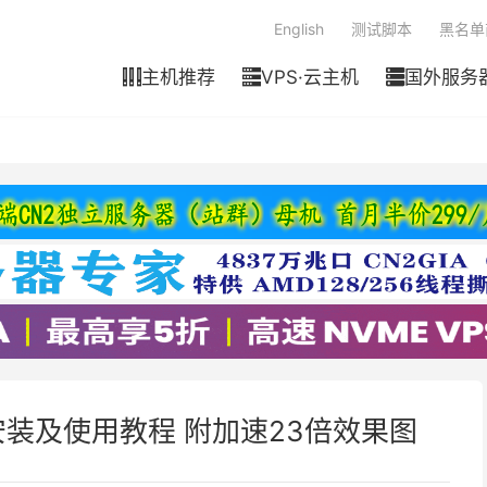
English
测试脚本
黑名单
主机推荐
VPS·云主机
国外服务



载安装及使用教程 附加速23倍效果图