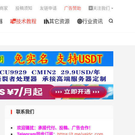

商家
投稿须知
友链申请
广告赞助
关注我们

器
技术教程
其它资源
行业资讯




联系我们
欢迎骚扰：承接代付、投稿、广告合作！
Telegram同步订阅
：
https://t.me/veidc_com