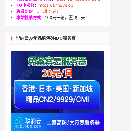
TG电报群
：
https://t.me/veidc
联系Q Q
：
点击此处对话
本站投稿方式
：
100元一篇，置顶三天！
华纳云,8年品牌海外IDC服务商