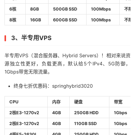
6核
8GB
500GB SSD
100Mbps
不限
8核
16GB
600GB SSD
100Mbps
不限
3、半专用VPS
半专用VPS（混合服务器、Hybrid Servers）！相对来说资
源独立性更好，负载更高，默认给5个IPv4、5G防御，
1Gbps带宽无限流量。
终身七折优惠码：springhybrid3020
CPU
内存
硬盘
带宽
2核E3-1270v2
4GB
250GB HDD
1Gbps
2核E3-1270v2
4GB
110GB SSD
1Gbps
4核E5-2630L
4GB
250GB HDD
1Gbps