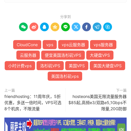
分享到









CloudCone
vps
vps云服务器
vps服务器
云服务器
便宜美国洛杉矶VPS
大硬盘VPS
小时计费vps
洛杉矶VPS
美国VPS
美国大硬盘VPS
美国洛杉矶vps
上一篇
下一篇
friendhosting：11周年庆，5折
hosteons美国无限流量服务器
优惠，多送一倍时间，VPS可选
$85起,高频e3/双路e5,1Gbps不
8个机房，不限流量
限量,20G防御