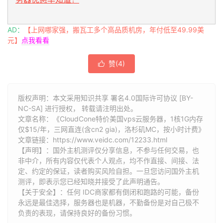
AD：
【上网哪家强，搬瓦工多个高品质机房，年付低至49.99美
元】
点我看看
赞(
4
)

版权声明：本文采用知识共享 署名4.0国际许可协议 [BY-
NC-SA] 进行授权， 转载请注明出处。
文章名称：《CloudCone特价美国vps云服务器，1核1G内存
仅$15/年，三网直连(含cn2 gia)，洛杉矶MC，按小时计费》
文章链接：
https://www.veidc.com/12233.html
【声明】：国外主机测评仅分享信息，不参与任何交易，也
非中介，所有内容仅代表个人观点，均不作直接、间接、法
定、约定的保证，读者购买风险自担。一旦您访问国外主机
测评，即表示您已经知晓并接受了此声明通告。
【关于安全】：任何 IDC商家都有倒闭和跑路的可能，备份
永远是最佳选择，服务器也是机器，不勤备份是对自己极不
负责的表现，请保持良好的备份习惯。