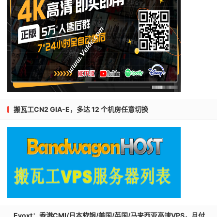
搬瓦工CN2 GIA-E，多达 12 个机房任意切换
Evoxt：香港CMI/日本软银/美国/英国/马来西亚高速VPS，月付