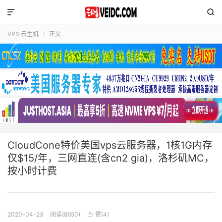


VPS·云主机
正文

CloudCone特价美国vps云服务器，1核1G内存
仅$15/年，三网直连(含cn2 gia)，洛杉矶MC，
按小时计费
2020-04-23
阅读(8650)
赞(
4
)
