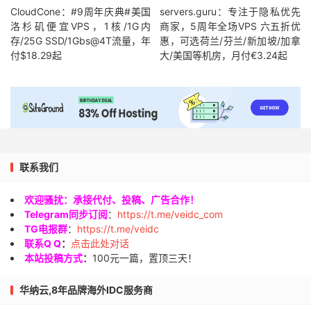
CloudCone：#9周年庆典#美国
servers.guru：专注于隐私优先
洛杉矶便宜VPS，1核/1G内
商家，5周年全场VPS 六五折优
存/25G SSD/1Gbs@4T流量，年
惠，可选荷兰/芬兰/新加坡/加拿
付$18.29起
大/美国等机房，月付€3.24起
联系我们
欢迎骚扰：承接代付、投稿、广告合作！
Telegram同步订阅
：
https://t.me/veidc_com
TG电报群
：
https://t.me/veidc
联系Q Q
：
点击此处对话
本站投稿方式
：
100元一篇，置顶三天！
华纳云,8年品牌海外IDC服务商