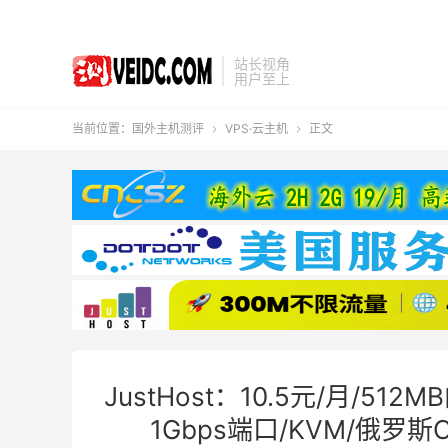
站长视角
用户至上
当前位置：
国外主机测评
VPS·云主机
正文


JustHost：10.5元/月/512
1Gbps端口/KVM/俄罗斯