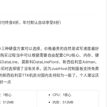
月付终身8折，年付默认自动享受8折）
Me SSD三种硬盘方案可以选择，价格最贵的自然是读写速度最好
购买过程当中可以根据需要自由配置CPU核心、内存、硬
taLine、莫斯科DataLineFiord、新西伯利亚Adman、
，购买时选择错了没有关系，因为JustHost控制面板支持免费
的新西伯利亚TTK机房对国内支持较为一般了，个人建议还
对好一点
U：1核心
CPU：1核心
：512MB
内存：512MB