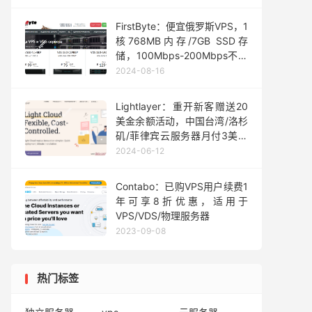
15.95 欧元
FirstByte：便宜俄罗斯VPS，1
核768MB内存/7GB SSD存
储，100Mbps-200Mbps不限
流量，月付6元起
2024-08-16
Lightlayer：重开新客赠送20
美金余额活动，中国台湾/洛杉
矶/菲律宾云服务器月付3美元
起
2024-06-12
Contabo：已购VPS用户续费1
年可享8折优惠，适用于
VPS/VDS/物理服务器
2023-09-08
热门标签