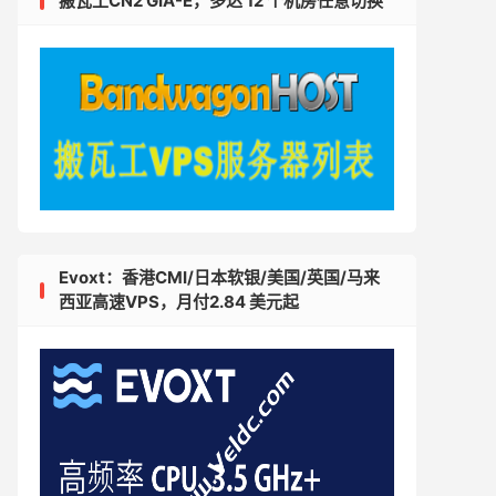
搬瓦工CN2 GIA-E，多达 12 个机房任意切换
Evoxt：香港CMI/日本软银/美国/英国/马来
西亚高速VPS，月付2.84 美元起