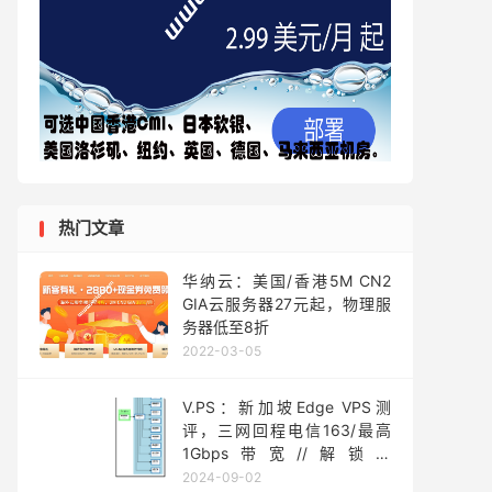
热门文章
华纳云：美国/香港5M CN2
GIA云服务器27元起，物理服
务器低至8折
2022-03-05
V.PS：新加坡Edge VPS测
评，三网回程电信163/最高
1Gbps带宽//解锁奈
飞/ChatGPT/TikTok，月付
2024-09-02