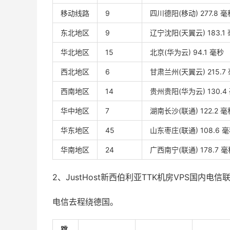
移动线路
9
四川德阳(移动) 277.8 毫
东北地区
9
辽宁沈阳(天翼云) 183.1
华北地区
15
北京(华为云) 94.1 毫秒
西北地区
6
甘肃兰州(天翼云) 215.7
西南地区
14
贵州贵阳(华为云) 130.4
华中地区
7
湖南长沙(联通) 122.2 毫
华东地区
45
山东枣庄(联通) 108.6 
华南地区
24
广西南宁(联通) 178.7 
2、JustHost新西伯利亚TTK机房VPS国内
电信去程绕德国。
跳