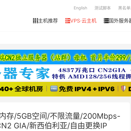
English
测试脚本
黑名单
主机推荐
VPS·云主机
国外服务



MB内存/5GB空间/不限流量/200Mbps-
CN2 GIA/新西伯利亚/自由更换IP