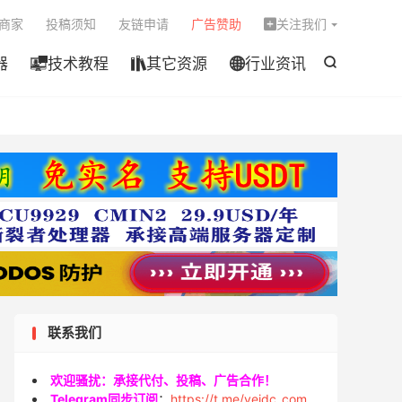

商家
投稿须知
友链申请
广告赞助
关注我们

器
技术教程
其它资源
行业资讯




联系我们
欢迎骚扰：承接代付、投稿、广告合作！
Telegram同步订阅
：
https://t.me/veidc_com