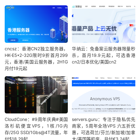
cncsz：香港CN2独立服务器，
华纳云：免备案云服务器限量秒
HK-E5*2-32G限时9折首月299
杀，首月19.9元起，可选香港
元，香港/美国云服务器，2H1G
cn2/日本优化/美国cn2
月付19元起
CloudCone：#9周年庆典#美国
servers.guru：专注于隐私优先
洛杉矶便宜VPS，1核/1G内
商家，5周年全场VPS 六五折优
存/25G SSD/1Gbs@4T流量，年
惠，可选荷兰/芬兰/新加坡/加拿
付$18.29起
大/美国等机房，月付€3.24起