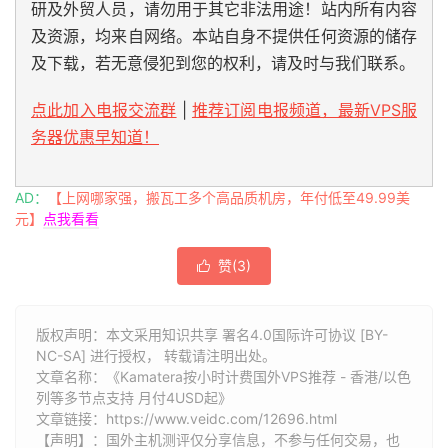
研及外贸人员，请勿用于其它非法用途！站内所有内容
及资源，均来自网络。本站自身不提供任何资源的储存
及下载，若无意侵犯到您的权利，请及时与我们联系。
点此加入电报交流群
|
推荐订阅电报频道，最新VPS服
务器优惠早知道！
AD：
【上网哪家强，搬瓦工多个高品质机房，年付低至49.99美
元】
点我看看
赞(
3
)

版权声明：本文采用知识共享 署名4.0国际许可协议 [BY-
NC-SA] 进行授权， 转载请注明出处。
文章名称：《Kamatera按小时计费国外VPS推荐 - 香港/以色
列等多节点支持 月付4USD起》
文章链接：
https://www.veidc.com/12696.html
【声明】：国外主机测评仅分享信息，不参与任何交易，也