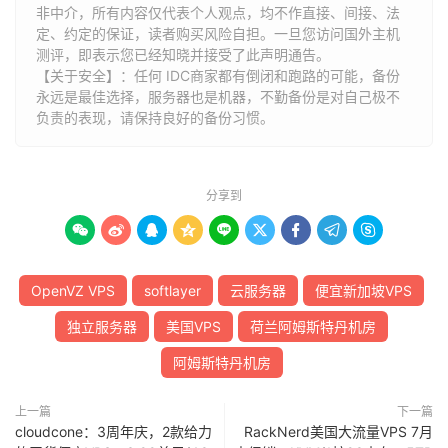
非中介，所有内容仅代表个人观点，均不作直接、间接、法
定、约定的保证，读者购买风险自担。一旦您访问国外主机
测评，即表示您已经知晓并接受了此声明通告。
【关于安全】：任何 IDC商家都有倒闭和跑路的可能，备份
永远是最佳选择，服务器也是机器，不勤备份是对自己极不
负责的表现，请保持良好的备份习惯。
分享到









OpenVZ VPS
softlayer
云服务器
便宜新加坡VPS
独立服务器
美国VPS
荷兰阿姆斯特丹机房
阿姆斯特丹机房
上一篇
下一篇
cloudcone：3周年庆，2款给力
RackNerd美国大流量VPS 7月