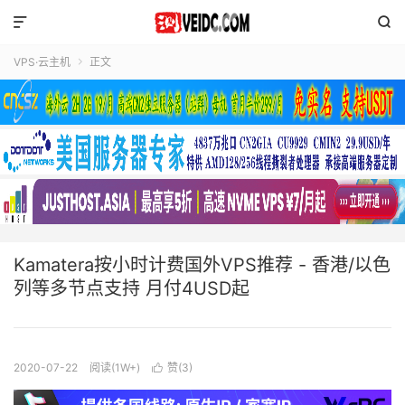


VPS·云主机
正文

Kamatera按小时计费国外VPS推荐 - 香港/以色
列等多节点支持 月付4USD起
2020-07-22
阅读(1W+)
赞(
3
)
