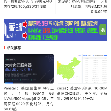
的干货便宜VPS，3.99美元/4G
末促销：KVM/1核2G内存，5TB
内存/2核/100gSSD/3T流量
月流量，洛杉矶MC机房
$18.99/年
相关推荐
Panstar：德国原生IP VPS上
cncsz：美国VPS测评，10-30M
线，1核1GB/10 GB
高速CN2线路， 美区应用全解
NVMe/500Mbps@512 GB，三
锁，2核1GB月付19元起
网回程9929优化线路，月付
$0.61起