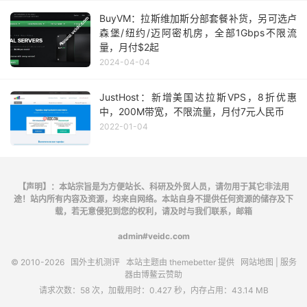
BuyVM：拉斯维加斯分部套餐补货，另可选卢
森堡/纽约/迈阿密机房，全部1Gbps不限流
量，月付$2起
2024-04-04
JustHost：新增美国达拉斯VPS，8折优惠
中，200M带宽，不限流量，月付7元人民币
2022-01-04
【声明】：本站宗旨是为方便站长、科研及外贸人员，请勿用于其它非法用
途！站内所有内容及资源，均来自网络。本站自身不提供任何资源的储存及下
载，若无意侵犯到您的权利，请及时与我们联系，邮箱
admin#veidc.com
© 2010-2026
国外主机测评
本站主题由
themebetter
提供
网站地图
| 服务
器由
博鳌云
赞助
请求次数：58 次，加载用时：0.427 秒，内存占用：43.14 MB