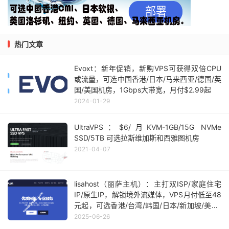
热门文章
Evoxt：新年促销，新购VPS可获得双倍CPU
或流量，可选中国香港/日本/马来西亚/德国/英
国/美国机房，1Gbps大带宽，月付$2.99起
2024-01-29
UltraVPS：$6/月KVM-1GB/15G NVMe
SSD/5TB 可选拉斯维加斯和西雅图机房
2021-04-07
lisahost（丽萨主机）：主打双ISP/家庭住宅
IP/原生IP，解锁境外流媒体，VPS月付低至48
元起，可选香港/台湾/韩国/日本/新加坡/美国/
英国等
2025-06-26