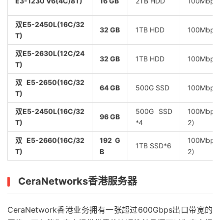
E3-1230 V6(4C/8T)
16 GB
2TB HDD
100Mbps
双E5-2450L(16C/32
32 GB
1TB HDD
100Mbps
T)
双E5-2630L(12C/24
32 GB
1TB HDD
100Mbps
T)
双E5-2650(16C/32
64 GB
500G SSD
100Mbps
T)
双E5-2450L(16C/32
500G SSD
100Mbp
96 GB
T)
*4
2）
双E5-2660(16C/32
192 G
100Mbp
1TB SSD*6
T)
B
2）
CeraNetworks香港服务器
CeraNetwork香港业务拥有一张超过600Gbps出口带宽的