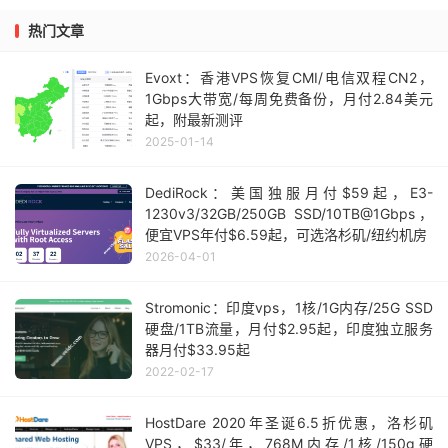
热门文章
Evoxt：香港VPS恢复CMI/电信双程CN2，
1Gbps大带宽/每周免费备份，月付2.84美元
起，附最新测评
2025-01-14
DediRock：美国独服月付$59起，E3-
1230v3/32GB/250GB SSD/10TB@1Gbps，
便宜VPS年付$6.59起，可选洛杉矶/纽约机房
2026-04-01
Stromonic：印度vps，1核/1G内存/25G SSD
硬盘/1TB流量，月付$2.95起，印度独立服务
器月付$33.95起
2022-02-17
HostDare 2020年圣诞6.5折优惠，洛杉矶
VPS，$33/年，768M内存/1核/150g硬