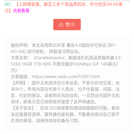
AD：
【上网哪家强，搬瓦工多个高品质机房，年付低至49.99美
元】
点我看看
赞(
1
)

版权声明：本文采用知识共享 署名4.0国际许可协议 [BY-
NC-SA] 进行授权， 转载请注明出处。
文章名称：《CeraNetworks：美国洛杉矶高品质服务器 E3-
1230 16GB 1TB HDD 不限流量@100Mbps 5IP 149美元/
月》
文章链接：
https://www.veidc.com/13317.html
【声明】：国外主机测评仅分享信息，不参与任何交易，也
非中介，所有内容仅代表个人观点，均不作直接、间接、法
定、约定的保证，读者购买风险自担。一旦您访问国外主机
测评，即表示您已经知晓并接受了此声明通告。
【关于安全】：任何 IDC商家都有倒闭和跑路的可能，备份
永远是最佳选择，服务器也是机器，不勤备份是对自己极不
负责的表现，请保持良好的备份习惯。