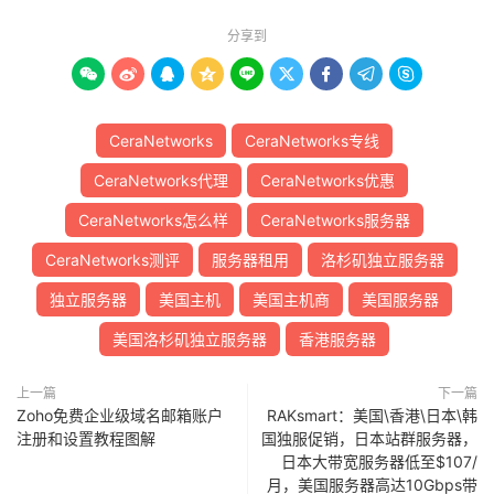
分享到









CeraNetworks
CeraNetworks专线
CeraNetworks代理
CeraNetworks优惠
CeraNetworks怎么样
CeraNetworks服务器
CeraNetworks测评
服务器租用
洛杉矶独立服务器
独立服务器
美国主机
美国主机商
美国服务器
美国洛杉矶独立服务器
香港服务器
上一篇
下一篇
Zoho免费企业级域名邮箱账户
RAKsmart：美国\香港\日本\韩
注册和设置教程图解
国独服促销，日本站群服务器，
日本大带宽服务器低至$107/
月，美国服务器高达10Gbps带