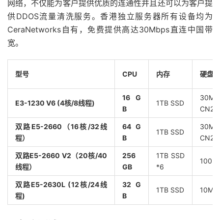
网络，不仅能为客户提供优质的连通性并且还可以为客户提
供DDOS流量清洗服务。香港独立服务器所有设备均为
CeraNetworks自有，免费提供高达30Mbps直连中国带
宽。
型号
CPU
内存
硬盘
16 G
30Mb
E3-1230 V6 (4核/8线程)
1TB SSD
B
CN2
双路E5-2660（16核/32线
64 G
30Mb
1TB SSD
程）
B
CN2
双路E5-2660 V2（20核/40
256
1TB SSD
100M
线程）
GB
*6
双路E5-2630L (12核/24线
32 G
1TB SSD
10Mb
程)
B