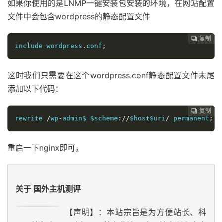
如果你使用的是LNMP一键安装包安装的环境，在网站配置
文件中会包含wordpress的静态配置文件
复制
复制
复制
复制




include wordpress
.
conf
;
这时我们只需要在这个wordpress.conf静态配置文件末尾
添加以下代码：
复制
复制
复制



rewrite 
/
wp
-
admin$ $scheme
://
$host$uri
/
 permanent
;
重启一下nginx即可。
关于 国外主机测评
【声明】：本站宗旨是为方便站长、科