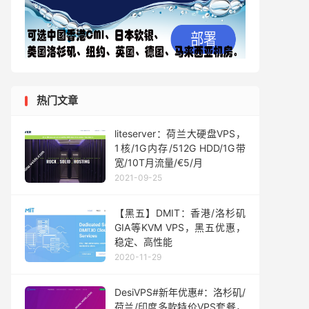
热门文章
liteserver：荷兰大硬盘VPS，
1核/1G内存/512G HDD/1G带
宽/10T月流量/€5/月
2021-09-25
【黑五】DMIT：香港/洛杉矶
GIA等KVM VPS，黑五优惠，
稳定、高性能
2020-11-29
DesiVPS#新年优惠#：洛杉矶/
荷兰/印度多款特价VPS套餐，