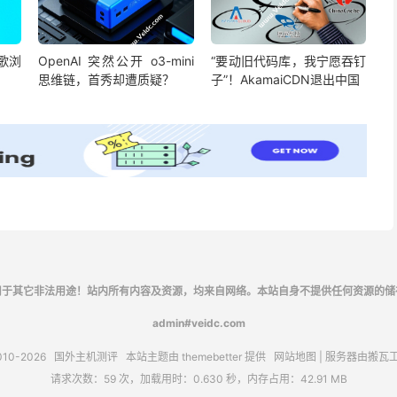
谷歌浏
OpenAI 突然公开 o3-mini
“要动旧代码库，我宁愿吞钉
思维链，首秀却遭质疑？
子”！AkamaiCDN退出中国
用于其它非法用途！站内所有内容及资源，均来自网络。本站自身不提供任何资源的储
admin#veidc.com
010-2026
国外主机测评
本站主题由
themebetter
提供
网站地图
| 服务器由
搬瓦
请求次数：59 次，加载用时：0.630 秒，内存占用：42.91 MB