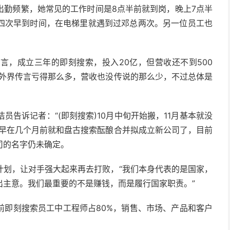
出勤频繁，她常见的工作时间是8点半前就到岗，晚上7点半
四次早到时间，在电梯里就遇到过邓总两次。另一位员工也
言，成立三年的即刻搜索，投入20亿，但营收还不到500
有外界传言亏得那么多，营收也没传说的那么少，不过总体是
员告诉记者：“(即刻搜索)10月中旬开始搬，11月基本就没
索早在几个月前就和盘古搜索酝酿合并拟成立新公司了，目前
司的名字仍未确定。
计划，让对手强大起来再去打败，“我们本身代表的是国家，
出主意。我们最重要的不是赚钱，而是履行国家职责。”
前即刻搜索员工中工程师占80%，销售、市场、产品和客户
。