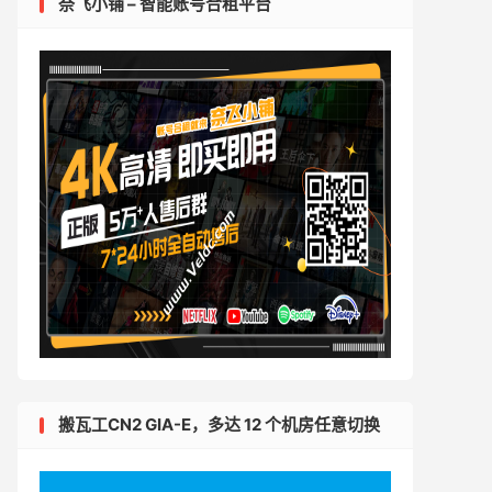
奈飞小铺 – 智能账号合租平台
搬瓦工CN2 GIA-E，多达 12 个机房任意切换