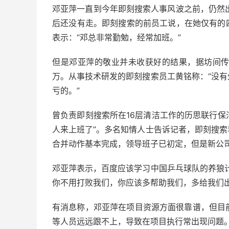
邓亚萍一直到今年即刻搜索人事风波之前，仍然
后还没有走。即刻搜索的前员工说，在她仅有的
表示：“邓总非常勤勉，经常加班。”
但是邓亚萍的敬业并未收获好的结果，据坊间传
万。从事技术研发的即刻搜索员工黄铭称：“没
亏的。”
曾负责即刻搜索所在16层清洁工作的历思联行保洁
人来上班了”。多名知情人士告诉记者，即刻搜
合并动作基本完成，领导班子已初定，但是新公
邓亚萍表示，百度应该学习中国乒乓球队的养狼
你不用打败我们，你应该多帮助我们，多给我们
有消息称，邓亚萍在项目资源方面很靠谱，但目
等人员远远跟不上，导致在项目执行常出现问题