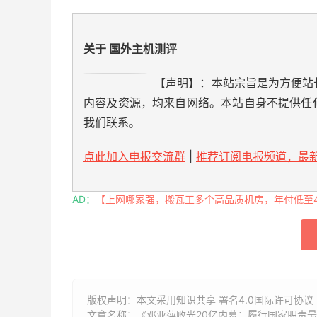
关于 国外主机测评
【声明】：本站宗旨是为方便站
内容及资源，均来自网络。本站自身不提供任
我们联系。
点此加入电报交流群
|
推荐订阅电报频道，最新
AD：
【上网哪家强，搬瓦工多个高品质机房，年付低至49
版权声明：本文采用知识共享 署名4.0国际许可协议 [
文章名称：《邓亚萍败光20亿内幕：履行国家职责