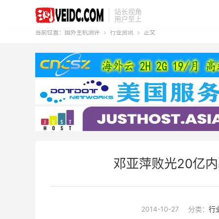
站长视角
用户至上
当前位置：
国外主机测评
行业资讯
正文


邓亚萍败光20亿
2014-10-27
分类：
行