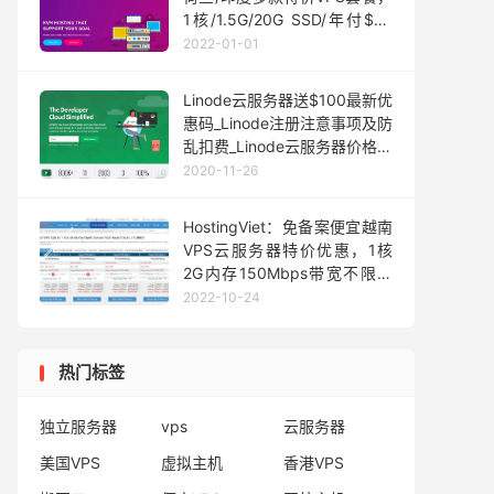
1核/1.5G/20G SSD/年付$20
起
2022-01-01
Linode云服务器送$100最新优
惠码_Linode注册注意事项及防
乱扣费_Linode云服务器价格配
置详情介绍
2020-11-26
HostingViet：免备案便宜越南
VPS云服务器特价优惠，1核
2G内存150Mbps带宽不限流
量低至22元/月
2022-10-24
热门标签
独立服务器
vps
云服务器
美国VPS
虚拟主机
香港VPS