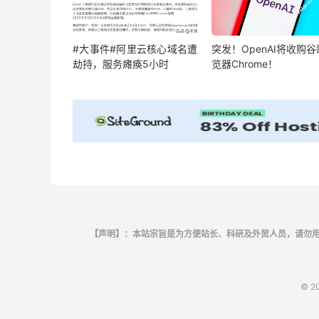
#大事件#阿里云核心域名遭
突发！OpenAI将收购
劫持，服务瘫痪5小时
览器Chrome！
【声明】：本站宗旨是为方便站长、科研及外贸人员，请勿
© 2