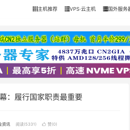
主机推荐
VPS·云主机
国外服务



内幕：履行国家职责最重要
业资讯
阅读(5331)
赞(
0
)
