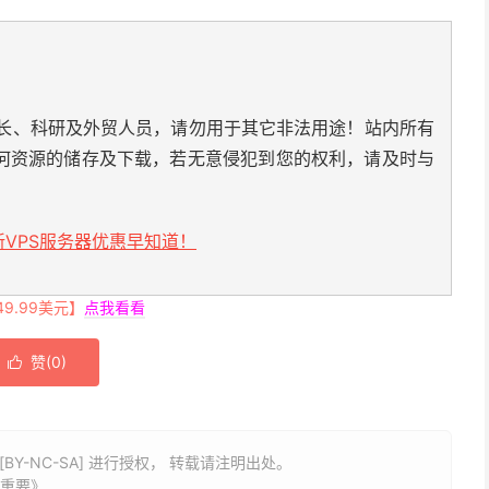
长、科研及外贸人员，请勿用于其它非法用途！站内所有
何资源的储存及下载，若无意侵犯到您的权利，请及时与
VPS服务器优惠早知道！
.99美元】
点我看看
赞(
0
)

BY-NC-SA] 进行授权， 转载请注明出处。
最重要》