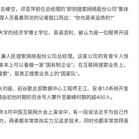
人去楼空，邓亚萍担任总经理的“即刻搜索网络股份公司”集体
理人员看着到访的记者脱口而出：“你也是来追债的?”
大学的经济学博士学位，英语流利，被认为是一位眼界开阔
书长兼人民搜索网络股份公司总经理。这家公司的背景令人惊
基本上可以看做一家“国有制企业”。在互联网搜索业务上，
搜索”，是真正搜索业务上的“国家队”。
刘骏、前谷歌总部数据中心工程师王江、安卓1.0系统开发
由初创时期的百余号人攀升至巅峰时期的超400人。
1年8月中国互联网大会上演说中，有一段说法近乎为自己作
地方。两者都非常崇尚实力又追求技术，同时也都非常崇拜英