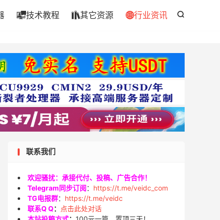
器
技术教程
其它资源
行业资讯




联系我们
欢迎骚扰：承接代付、投稿、广告合作！
Telegram同步订阅
：
https://t.me/veidc_com
TG电报群
：
https://t.me/veidc
联系Q Q
：
点击此处对话
本站投稿方式
：
100元一篇，置顶三天！